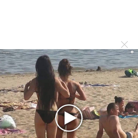
Тоже меньше слушаю из-за множащейся болтовни
Войдите
или
зарегистрируйтесь
, чтобы
отправлять комментарии
i
Печально. Только радио
Опубликовано
вт, 08/04/2014 - 12:34
пользователем
Константин (не проверено)
Печально. Только радио оживать начало, свежим чем-то
болото разбавлять... Жаль. Видимо, хозяева станции
будут доить её до полного загибания((
Войдите
или
зарегистрируйтесь
, чтобы отправлять
комментарии