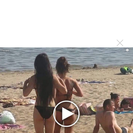
Тоже меньше слушаю из-за множащейся болтовни
Войдите
или
зарегистрируйтесь
, чтобы
отправлять комментарии
i
Печально. Только радио
Опубликовано
вт, 08/04/2014 - 12:34
пользователем
Константин (не проверено)
Печально. Только радио оживать начало, свежим чем-то
болото разбавлять... Жаль. Видимо, хозяева станции
будут доить её до полного загибания((
Войдите
или
зарегистрируйтесь
, чтобы отправлять
комментарии