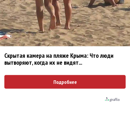
Ребята... Ну не надо делать
Опубликовано
вт, 08/04/2014 - 12:35
пользователем
Ree-
Shah (не проверено)
Ребята... Ну не надо делать поспешные выводы.
https://www.facebook.com/semenchaika/posts/75295402
4737115
Скрытая камера на пляже Крыма: Что люди
Сам Семён пишет, что никуда он не уходит.
вытворяют, когда их не видят...
Войдите
или
зарегистрируйтесь
, чтобы отправлять
комментарии
Подробнее
Поскольку в Новосибирске
Опубликовано
вт, 08/04/2014 - 12:43
пользователем
Ирина
(не проверено)
Поскольку в Новосибирске "Наше радио" не вещает,