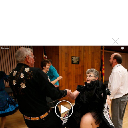
Тоже меньше слушаю из-за множащейся болтовни
Войдите
или
зарегистрируйтесь
, чтобы
отправлять комментарии
i
Печально. Только радио
Опубликовано
вт, 08/04/2014 - 12:34
пользователем
Константин (не проверено)
Печально. Только радио оживать начало, свежим чем-то
болото разбавлять... Жаль. Видимо, хозяева станции
будут доить её до полного загибания((
Войдите
или
зарегистрируйтесь
, чтобы отправлять
комментарии