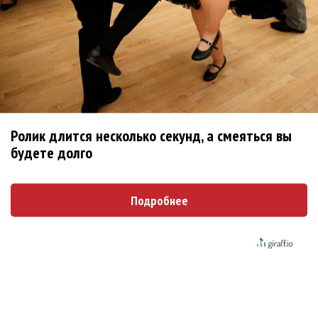
Ребята... Ну не надо делать
Опубликовано
вт, 08/04/2014 - 12:35
пользователем
Ree-
Shah (не проверено)
Ребята... Ну не надо делать поспешные выводы.
https://www.facebook.com/semenchaika/posts/75295402
4737115
Ролик длится несколько секунд, а смеяться вы
Сам Семён пишет, что никуда он не уходит.
будете долго
Войдите
или
зарегистрируйтесь
, чтобы отправлять
комментарии
Подробнее
Поскольку в Новосибирске
Опубликовано
вт, 08/04/2014 - 12:43
пользователем
Ирина
(не проверено)
Поскольку в Новосибирске "Наше радио" не вещает,