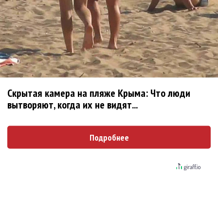
Ребята... Ну не надо делать
Опубликовано
вт, 08/04/2014 - 12:35
пользователем
Ree-
Shah (не проверено)
Ребята... Ну не надо делать поспешные выводы.
https://www.facebook.com/semenchaika/posts/75295402
4737115
Скрытая камера на пляже Крыма: Что люди
Сам Семён пишет, что никуда он не уходит.
вытворяют, когда их не видят...
Войдите
или
зарегистрируйтесь
, чтобы отправлять
комментарии
Подробнее
Поскольку в Новосибирске
Опубликовано
вт, 08/04/2014 - 12:43
пользователем
Ирина
(не проверено)
Поскольку в Новосибирске "Наше радио" не вещает,