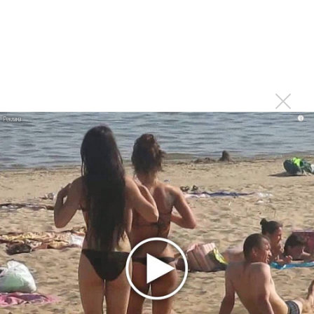
Тоже меньше слушаю из-за множащейся болтовни
Войдите
или
зарегистрируйтесь
, чтобы
отправлять комментарии
i
Печально. Только радио
Опубликовано
вт, 08/04/2014 - 12:34
пользователем
Константин (не проверено)
Печально. Только радио оживать начало, свежим чем-то
болото разбавлять... Жаль. Видимо, хозяева станции
будут доить её до полного загибания((
Войдите
или
зарегистрируйтесь
, чтобы отправлять
комментарии