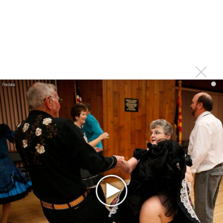
Тоже меньше слушаю из-за множащейся болтовни
Войдите
или
зарегистрируйтесь
, чтобы
отправлять комментарии
i
Печально. Только радио
Опубликовано
вт, 08/04/2014 - 12:34
пользователем
Константин (не проверено)
Печально. Только радио оживать начало, свежим чем-то
болото разбавлять... Жаль. Видимо, хозяева станции
будут доить её до полного загибания((
Войдите
или
зарегистрируйтесь
, чтобы отправлять
комментарии