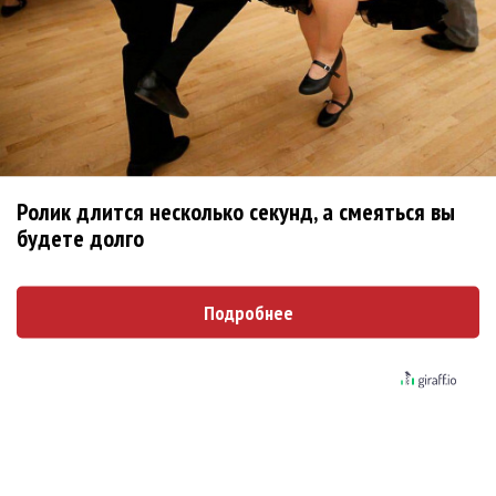
Ребята... Ну не надо делать
Опубликовано
вт, 08/04/2014 - 12:35
пользователем
Ree-
Shah (не проверено)
Ребята... Ну не надо делать поспешные выводы.
https://www.facebook.com/semenchaika/posts/75295402
4737115
Ролик длится несколько секунд, а смеяться вы
Сам Семён пишет, что никуда он не уходит.
будете долго
Войдите
или
зарегистрируйтесь
, чтобы отправлять
комментарии
Подробнее
Поскольку в Новосибирске
Опубликовано
вт, 08/04/2014 - 12:43
пользователем
Ирина
(не проверено)
Поскольку в Новосибирске "Наше радио" не вещает,