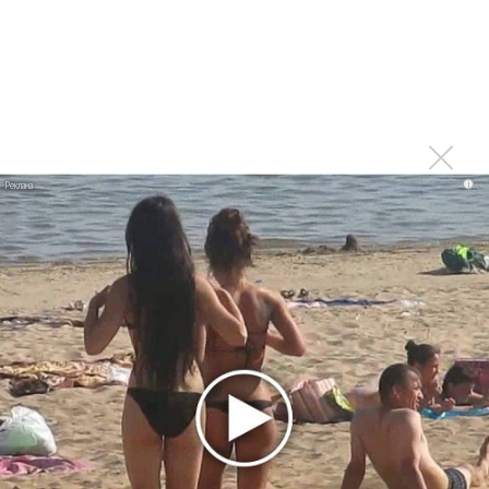
Тоже меньше слушаю из-за множащейся болтовни
Войдите
или
зарегистрируйтесь
, чтобы
отправлять комментарии
i
Печально. Только радио
Опубликовано
вт, 08/04/2014 - 12:34
пользователем
Константин (не проверено)
Печально. Только радио оживать начало, свежим чем-то
болото разбавлять... Жаль. Видимо, хозяева станции
будут доить её до полного загибания((
Войдите
или
зарегистрируйтесь
, чтобы отправлять
комментарии