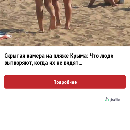
Ребята... Ну не надо делать
Опубликовано
вт, 08/04/2014 - 12:35
пользователем
Ree-
Shah (не проверено)
Ребята... Ну не надо делать поспешные выводы.
https://www.facebook.com/semenchaika/posts/75295402
4737115
Скрытая камера на пляже Крыма: Что люди
Сам Семён пишет, что никуда он не уходит.
вытворяют, когда их не видят...
Войдите
или
зарегистрируйтесь
, чтобы отправлять
комментарии
Подробнее
Поскольку в Новосибирске
Опубликовано
вт, 08/04/2014 - 12:43
пользователем
Ирина
(не проверено)
Поскольку в Новосибирске "Наше радио" не вещает,