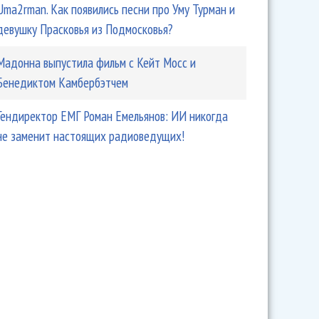
Uma2rman. Как появились песни про Уму Турман и
девушку Прасковья из Подмосковья?
Мадонна выпустила фильм с Кейт Мосс и
Бенедиктом Камбербэтчем
Гендиректор ЕМГ Роман Емельянов: ИИ никогда
не заменит настоящих радиоведущих!