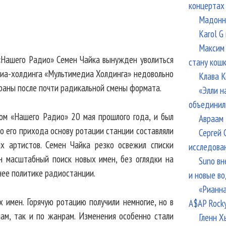
концертах
Мадонна
Karol G
Максим 
 «Нашего Радио» Семен Чайка вынужден уволиться
стану кош
едиа-холдинга «Мультимедиа Холдинга» недовольно
Клава К
раны после почти радикальной смены формата.
«Элли н
объединил
ом «Нашего Радио» 20 мая прошлого года, и был
Авраам 
о его прихода основу ротации станции составляли
Сергей 
х артистов. Семен Чайка резко освежил списки
исследова
н масштабный поиск новых имен, без оглядки на
Suno вн
нее политике радиостанции.
и новые в
«Рианна
х имен. Горячую ротацию получили немногие, но в
A$AP Rock
нам, так и по жанрам. Изменения особенно стали
Гленн Х