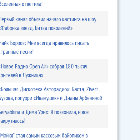
Вселенная ответила!
Первый канал объявил начало кастинга на шоу
«Фабрика звезд. Битва поколений»
Найк Борзов: Мне всегда нравилось писать
странные песни!
«Новое Радио Open Air» собрал 180 тысяч
зрителей в Лужниках
«Большая Дискотека Авторадио»: Баста, Zivert,
Бузова, попурри «Иванушек» и Дианы Арбениной
Seryabkina и Дима Урих: Я позвонила, и все
закрутилось!
"Майкл" стал самым кассовым байопиком в