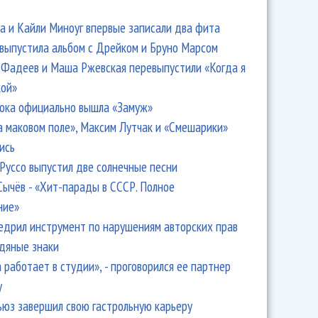
 и Кайли Миноуг впервые записали два фита
 выпустила альбом с Дрейком и Бруно Марсом
Фадеев и Маша Ржевская перевыпустили «Когда я
кой»
ока официально вышла «Замуж»
а маковом поле», Максим Лутчак и «Смешарики»
ись
Руссо выпустил две солнечные песни
Сычёв - «Хит-парады в СССР. Полное
ние»
едрил инструмент по нарушениям авторских прав
одяные знаки
 работает в студии», - проговорился ее партнер
y
ьюз завершил свою гастрольную карьеру