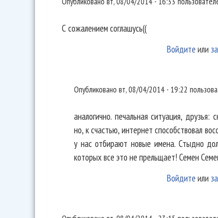
Опубликовано
вт, 08/04/2014 - 16:33
пользовате
С сожалением соглашусь((
Войдите
или
за
аналогично. печальная
Опубликовано
вт, 08/04/2014 - 19:22
пользов
аналогично. печальная ситуация, друзья: 
но, к счастью, интернет способствовал во
у нас отбирают новые имена. Стыдно дол
которых все это не прельщает! Семен Семен
Войдите
или
за
Ладно еще "КиШ". На Нашем