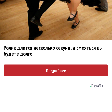
Ребята... Ну не надо делать
Опубликовано
вт, 08/04/2014 - 12:35
пользователем
Ree-
Shah (не проверено)
Ребята... Ну не надо делать поспешные выводы.
https://www.facebook.com/semenchaika/posts/75295402
4737115
Ролик длится несколько секунд, а смеяться вы
Сам Семён пишет, что никуда он не уходит.
будете долго
Войдите
или
зарегистрируйтесь
, чтобы отправлять
комментарии
Подробнее
Поскольку в Новосибирске
Опубликовано
вт, 08/04/2014 - 12:43
пользователем
Ирина
(не проверено)
Поскольку в Новосибирске "Наше радио" не вещает,