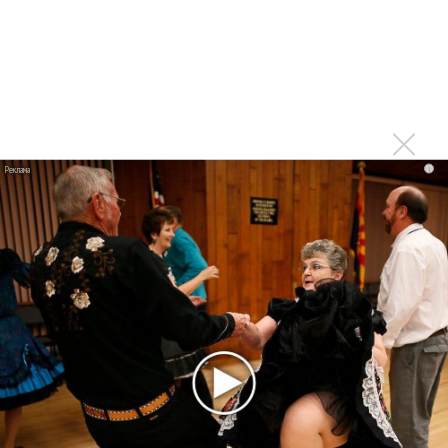
Тоже меньше слушаю из-за множащейся болтовни
Войдите
или
зарегистрируйтесь
, чтобы
отправлять комментарии
i
Печально. Только радио
Опубликовано
вт, 08/04/2014 - 12:34
пользователем
Константин (не проверено)
Печально. Только радио оживать начало, свежим чем-то
болото разбавлять... Жаль. Видимо, хозяева станции
будут доить её до полного загибания((
Войдите
или
зарегистрируйтесь
, чтобы отправлять
комментарии