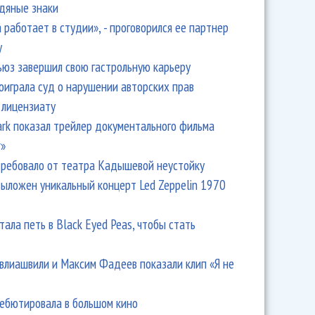
одяные знаки
 работает в студии», - проговорился ее партнер
y
ьюз завершил свою гастрольную карьеру
оиграла суд о нарушении авторских прав
 лицензиату
Park показал трейлер документального фильма
r»
ребовало от театра Кадышевой неустойку
выложен уникальный концерт Led Zeppelin 1970
тала петь в Black Eyed Peas, чтобы стать
влиашвили и Максим Фадеев показали клип «Я не
дебютировала в большом кино