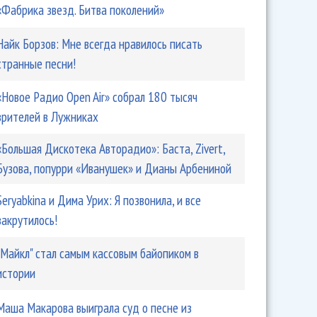
«Фабрика звезд. Битва поколений»
Найк Борзов: Мне всегда нравилось писать
странные песни!
«Новое Радио Open Air» собрал 180 тысяч
зрителей в Лужниках
«Большая Дискотека Авторадио»: Баста, Zivert,
Бузова, попурри «Иванушек» и Дианы Арбениной
Seryabkina и Дима Урих: Я позвонила, и все
закрутилось!
"Майкл" стал самым кассовым байопиком в
истории
Маша Макарова выиграла суд о песне из