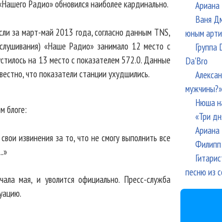
 «Нашего Радио» обновился наиболее кардинально.
Ариана 
Ваня Дм
сли за март-май 2013 года, согласно данным TNS,
юным арти
ослушивания) «Наше Радио» занимало 12 место с
Группа 
устилось на 13 место с показателем 572.0. Данные
Da'Bro
вестно, что показатели станции ухудшились.
Алексан
мужчины?»
Нюша н
м блоге:
«Три дн
Ариана 
свои извинения за то, что не смогу выполнить все
Филипп 
.»
Гитарис
песню из с
ала мая, и уволится официально. Пресс-служба
уацию.