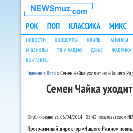
НОВОСТИ
МУЗЫКИ И
РОК
ПОП
КЛАССИКА
МИКС
Main menu
ШОУ БИЗНЕСА
НОВОСТИ
КОНЦЕРТЫ
КЛИПЫ
АНОНСЫ
Подразделы
МЮЗИКЛЫ
ТВ И РАДИО
ДЖАЗ
ФАБРИКА 
NEWSMUZ.COM
КОНТАКТЫ
Главная
»
Rock
»
Семен Чайка уходит из «Нашего Ра
Вы здесь
Семен Чайка уходит
Опубликовано
вс, 06/04/2014 - 05:43
пользователем
NE
Программный директор «Нашего Радио» покид