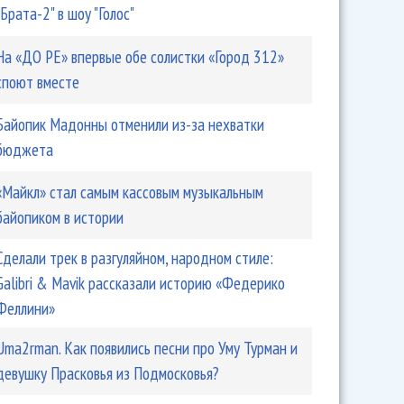
"Брата-2" в шоу "Голос"
На «ДО РЕ» впервые обе солистки «Город 312»
споют вместе
Байопик Мадонны отменили из-за нехватки
бюджета
«Майкл» стал самым кассовым музыкальным
байопиком в истории
Сделали трек в разгуляйном, народном стиле:
Galibri & Mavik рассказали историю «Федерико
Феллини»
Uma2rman. Как появились песни про Уму Турман и
девушку Прасковья из Подмосковья?