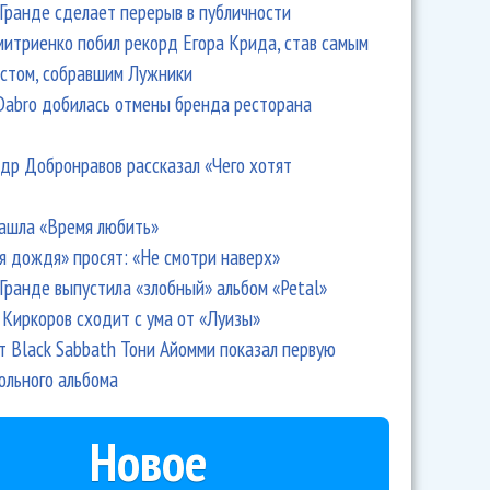
Гранде сделает перерыв в публичности
итриенко побил рекорд Егора Крида, став самым
стом, собравшим Лужники
Dabro добилась отмены бренда ресторана
др Добронравов рассказал «Чего хотят
ашла «Время любить»
я дождя» просят: «Не смотри наверх»
Гранде выпустила «злобный» альбом «Petal»
Киркоров сходит с ума от «Луизы»
т Black Sabbath Тони Айомми показал первую
ольного альбома
Новое