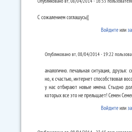
Опубликовано
вт, 08/04/2014 - 16:33
пользовате
С сожалением соглашусь((
Войдите
или
за
аналогично. печальная
Опубликовано
вт, 08/04/2014 - 19:22
пользов
аналогично. печальная ситуация, друзья: 
но, к счастью, интернет способствовал во
у нас отбирают новые имена. Стыдно дол
которых все это не прельщает! Семен Семен
Войдите
или
за
Ладно еще "КиШ". На Нашем