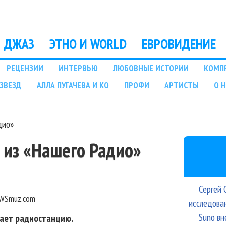
Перейти к основному
содержанию
ДЖАЗ
ЭТНО И WORLD
ЕВРОВИДЕНИЕ
РЕЦЕНЗИИ
ИНТЕРВЬЮ
ЛЮБОВНЫЕ ИСТОРИИ
КОМП
ЗВЕЗД
АЛЛА ПУГАЧЕВА И КО
ПРОФИ
АРТИСТЫ
О 
дио»
 из «Нашего Радио»
Сергей 
WSmuz.com
исследова
Suno вн
ает радиостанцию.