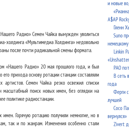
и новые в
«Рианна
A$AP Rock
Гленн Х
 «Нашего Радио» Семен Чайка вынужден уволиться
Suno пр
едиа-холдинга «Мультимедиа Холдинга» недовольно
немецкому
раны после почти радикальной смены формата.
Linkin 
«Unshatte
ом «Нашего Радио» 20 мая прошлого года, и был
РАО пот
о его прихода основу ротации станции составляли
В сеть 
х артистов. Семен Чайка резко освежил списки
года
н масштабный поиск новых имен, без оглядки на
Ферги с
нее политике радиостанции.
лучшей
Сосо Па
х имен. Горячую ротацию получили немногие, но в
вернулся»
нам, так и по жанрам. Изменения особенно стали
Zivert 