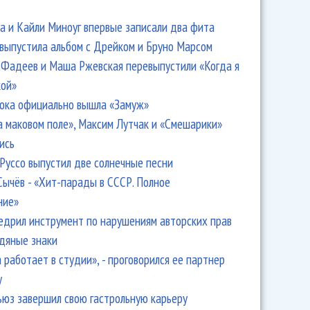
 и Кайли Миноуг впервые записали два фита
 выпустила альбом с Дрейком и Бруно Марсом
Фадеев и Маша Ржевская перевыпустили «Когда я
кой»
ока официально вышла «Замуж»
а маковом поле», Максим Лутчак и «Смешарики»
ись
Руссо выпустил две солнечные песни
Сычёв - «Хит-парады в СССР. Полное
ние»
едрил инструмент по нарушениям авторских прав
одяные знаки
 работает в студии», - проговорился ее партнер
y
ьюз завершил свою гастрольную карьеру