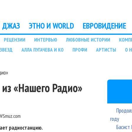
Перейти к основному
содержанию
ДЖАЗ
ЭТНО И WORLD
ЕВРОВИДЕНИЕ
РЕЦЕНЗИИ
ИНТЕРВЬЮ
ЛЮБОВНЫЕ ИСТОРИИ
КОМП
ЗВЕЗД
АЛЛА ПУГАЧЕВА И КО
ПРОФИ
АРТИСТЫ
О 
дио»
 из «Нашего Радио»
Продолж
WSmuz.com
году
Басист 
ает радиостанцию.