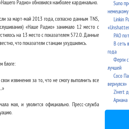
 «Нашего Радио» обновился наиболее кардинально.
Suno пр
немецкому
сли за март-май 2013 года, согласно данным TNS,
Linkin 
ослушивания) «Наше Радио» занимало 12 место с
«Unshatte
устилось на 13 место с показателем 572.0. Данные
РАО пот
вестно, что показатели станции ухудшились.
В сеть 
года
Ферги с
м блоге:
лучшей
Сосо Па
свои извинения за то, что не смогу выполнить все
вернулся»
.»
Zivert 
Ариана 
ала мая, и уволится официально. Пресс-служба
уацию.