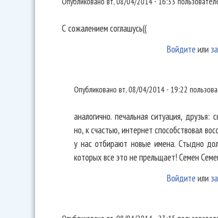
Опубликовано
вт, 08/04/2014 - 16:33
пользовате
С сожалением соглашусь((
Войдите
или
за
аналогично. печальная
Опубликовано
вт, 08/04/2014 - 19:22
пользов
аналогично. печальная ситуация, друзья: 
но, к счастью, интернет способствовал во
у нас отбирают новые имена. Стыдно дол
которых все это не прельщает! Семен Семен
Войдите
или
за
Ладно еще "КиШ". На Нашем