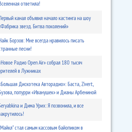
Вселенная ответила!
Первый канал объявил начало кастинга на шоу
«Фабрика звезд. Битва поколений»
Найк Борзов: Мне всегда нравилось писать
странные песни!
«Новое Радио Open Air» собрал 180 тысяч
зрителей в Лужниках
«Большая Дискотека Авторадио»: Баста, Zivert,
Бузова, попурри «Иванушек» и Дианы Арбениной
Seryabkina и Дима Урих: Я позвонила, и все
закрутилось!
"Майкл" стал самым кассовым байопиком в