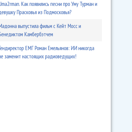
Uma2rman. Как появились песни про Уму Турман и
девушку Прасковья из Подмосковья?
Мадонна выпустила фильм с Кейт Мосс и
Бенедиктом Камбербэтчем
Гендиректор ЕМГ Роман Емельянов: ИИ никогда
не заменит настоящих радиоведущих!