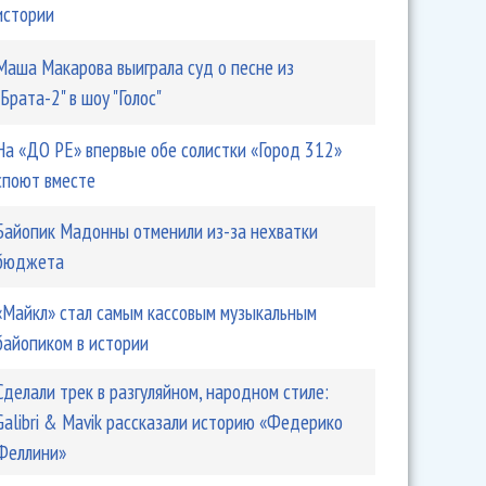
истории
Маша Макарова выиграла суд о песне из
"Брата-2" в шоу "Голос"
На «ДО РЕ» впервые обе солистки «Город 312»
споют вместе
Байопик Мадонны отменили из-за нехватки
бюджета
«Майкл» стал самым кассовым музыкальным
байопиком в истории
Сделали трек в разгуляйном, народном стиле:
Galibri & Mavik рассказали историю «Федерико
Феллини»