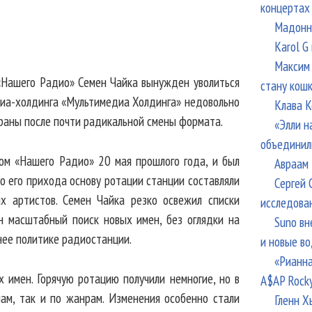
концертах
Мадонна
Karol G
Максим 
 «Нашего Радио» Семен Чайка вынужден уволиться
стану кош
едиа-холдинга «Мультимедиа Холдинга» недовольно
Клава К
раны после почти радикальной смены формата.
«Элли н
объединил
ом «Нашего Радио» 20 мая прошлого года, и был
Авраам 
о его прихода основу ротации станции составляли
Сергей 
х артистов. Семен Чайка резко освежил списки
исследова
н масштабный поиск новых имен, без оглядки на
Suno вн
нее политике радиостанции.
и новые в
«Рианна
х имен. Горячую ротацию получили немногие, но в
A$AP Rock
нам, так и по жанрам. Изменения особенно стали
Гленн Х