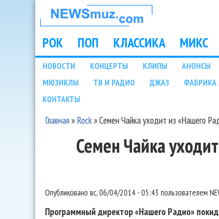
НОВОСТИ
МУЗЫКИ И
РОК
ПОП
КЛАССИКА
МИКС
Main menu
ШОУ БИЗНЕСА
НОВОСТИ
КОНЦЕРТЫ
КЛИПЫ
АНОНСЫ
Подразделы
МЮЗИКЛЫ
ТВ И РАДИО
ДЖАЗ
ФАБРИКА 
NEWSMUZ.COM
КОНТАКТЫ
Главная
»
Rock
»
Семен Чайка уходит из «Нашего Ра
Вы здесь
Семен Чайка уходит
Опубликовано
вс, 06/04/2014 - 05:43
пользователем
NE
Программный директор «Нашего Радио» покид