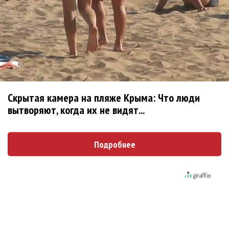
Ребята... Ну не надо делать
Опубликовано
вт, 08/04/2014 - 12:35
пользователем
Ree-
Shah (не проверено)
Ребята... Ну не надо делать поспешные выводы.
https://www.facebook.com/semenchaika/posts/75295402
4737115
Скрытая камера на пляже Крыма: Что люди
Сам Семён пишет, что никуда он не уходит.
вытворяют, когда их не видят...
Войдите
или
зарегистрируйтесь
, чтобы отправлять
комментарии
Подробнее
Поскольку в Новосибирске
Опубликовано
вт, 08/04/2014 - 12:43
пользователем
Ирина
(не проверено)
Поскольку в Новосибирске "Наше радио" не вещает,