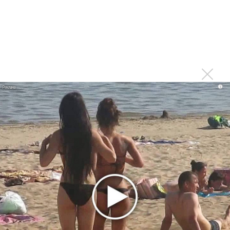
Тоже меньше слушаю из-за множащейся болтовни
Войдите
или
зарегистрируйтесь
, чтобы
отправлять комментарии
i
Печально. Только радио
Опубликовано
вт, 08/04/2014 - 12:34
пользователем
Константин (не проверено)
Печально. Только радио оживать начало, свежим чем-то
болото разбавлять... Жаль. Видимо, хозяева станции
будут доить её до полного загибания((
Войдите
или
зарегистрируйтесь
, чтобы отправлять
комментарии