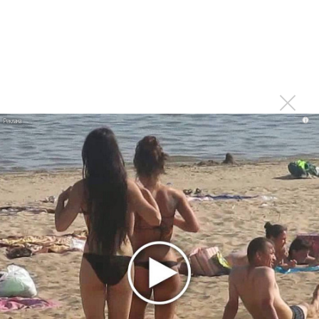
Тоже меньше слушаю из-за множащейся болтовни
Войдите
или
зарегистрируйтесь
, чтобы
отправлять комментарии
i
Печально. Только радио
Опубликовано
вт, 08/04/2014 - 12:34
пользователем
Константин (не проверено)
Печально. Только радио оживать начало, свежим чем-то
болото разбавлять... Жаль. Видимо, хозяева станции
будут доить её до полного загибания((
Войдите
или
зарегистрируйтесь
, чтобы отправлять
комментарии