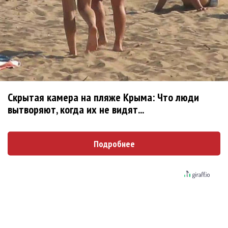
Ребята... Ну не надо делать
Опубликовано
вт, 08/04/2014 - 12:35
пользователем
Ree-
Shah (не проверено)
Ребята... Ну не надо делать поспешные выводы.
https://www.facebook.com/semenchaika/posts/75295402
4737115
Скрытая камера на пляже Крыма: Что люди
Сам Семён пишет, что никуда он не уходит.
вытворяют, когда их не видят...
Войдите
или
зарегистрируйтесь
, чтобы отправлять
комментарии
Подробнее
Поскольку в Новосибирске
Опубликовано
вт, 08/04/2014 - 12:43
пользователем
Ирина
(не проверено)
Поскольку в Новосибирске "Наше радио" не вещает,