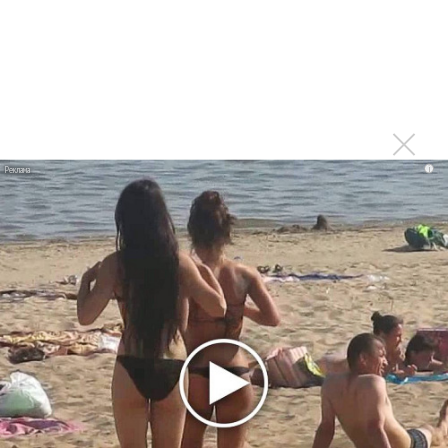
Тоже меньше слушаю из-за множащейся болтовни
Войдите
или
зарегистрируйтесь
, чтобы
отправлять комментарии
i
Печально. Только радио
Опубликовано
вт, 08/04/2014 - 12:34
пользователем
Константин (не проверено)
Печально. Только радио оживать начало, свежим чем-то
болото разбавлять... Жаль. Видимо, хозяева станции
будут доить её до полного загибания((
Войдите
или
зарегистрируйтесь
, чтобы отправлять
комментарии