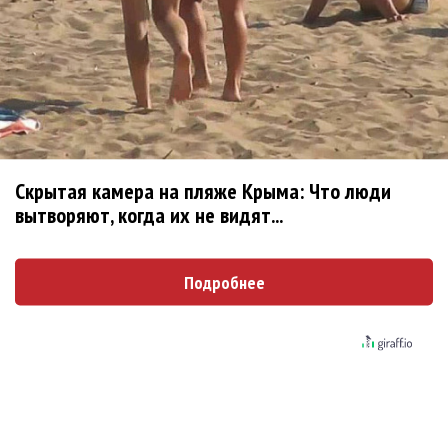
Ребята... Ну не надо делать
Опубликовано
вт, 08/04/2014 - 12:35
пользователем
Ree-
Shah (не проверено)
Ребята... Ну не надо делать поспешные выводы.
https://www.facebook.com/semenchaika/posts/75295402
4737115
Скрытая камера на пляже Крыма: Что люди
Сам Семён пишет, что никуда он не уходит.
вытворяют, когда их не видят...
Войдите
или
зарегистрируйтесь
, чтобы отправлять
комментарии
Подробнее
Поскольку в Новосибирске
Опубликовано
вт, 08/04/2014 - 12:43
пользователем
Ирина
(не проверено)
Поскольку в Новосибирске "Наше радио" не вещает,