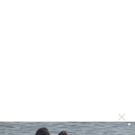
Группа Dabro добилась отмены бренда ресторана
Da'Bro
Александр Добронравов рассказал «Чего хотят
мужчины?»
Нюша нашла «Время любить»
«Три дня дождя» просят: «Не смотри наверх»
Ариана Гранде выпустила «злобный» альбом
«Petal»
Филипп Киркоров сходит с ума от «Луизы»
Гитарист Black Sabbath Тони Айомми показал первую
песню из сольного альбома
Новое
i
Татьяна Куртукова и фолктроника: