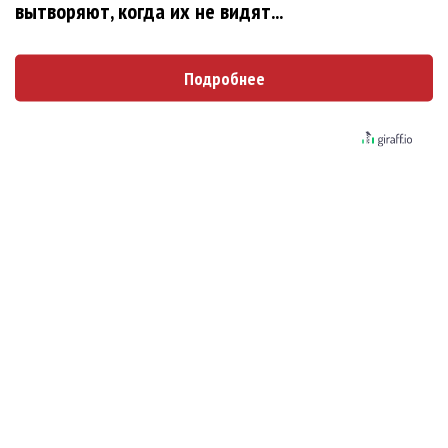
вытворяют, когда их не видят...
Юрий Башмет и ВЮСО выступят в
Будапеште
Подробнее
Фестиваль Юрия Башмета в Хабаровском
крае пройдет в 15 раз
Саша Алмазова сыграет большой концерт в
Москве
Al Bano снова выступит в России
18 февраля стартует XIX Зимний
международный фестиваль Башмета в Сочи
No Ordinary Show Sade Tribute с
симфоническим оркестром в Кремле