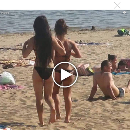
ПРОЧИТАЙ НОВОСТИ ПЕРВЫМ:
i
Ещё об этом!
«Африка.Москва» показал вибрации и силу духа
Фестиваль «Африка.Москва» возвращается в Москву
Фестиваль «Поток»: почему лучшим быть сложно
Ят-Ха, Кимбата и Желанная встретились на «Потоке»
Фестиваль «Африка. Москва» пройдет 14 ноября
Последнее
Suno внедрил инструмент по нарушениям авторских