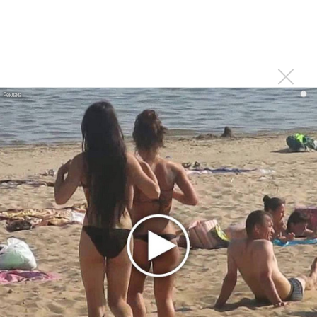
2015»
Грузия победила на «Новой волне»
Последнее
i
Kara Kross обнимает каждый «Новый день»
Продолжение фильма «Майкл» начнут снимать уже в
этом году
Басист Mötley Crüe признал использование плейбэка
на концертах
Мадонна и Кайли Миноуг впервые записали два
фита
Karol G выпустила альбом с Дрейком и Бруно
Марсом
Максим Фадеев и Маша Ржевская перевыпустили