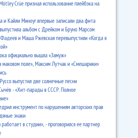
Mötley Crüe признал использование плейбэка на
 и Кайли Миноуг впервые записали два фита
 выпустила альбом с Дрейком и Бруно Марсом
Фадеев и Маша Ржевская перевыпустили «Когда я
кой»
ока официально вышла «Замуж»
а маковом поле», Максим Лутчак и «Смешарики»
ись
Руссо выпустил две солнечные песни
Сычёв - «Хит-парады в СССР. Полное
ние»
едрил инструмент по нарушениям авторских прав
одяные знаки
 работает в студии», - проговорился ее партнер
y