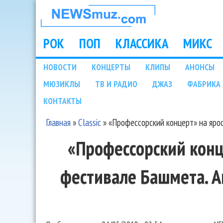
НОВОСТИ
МУЗЫКИ И
РОК
ПОП
КЛАССИКА
МИКС
Main menu
ШОУ БИЗНЕСА
НОВОСТИ
КОНЦЕРТЫ
КЛИПЫ
АНОНСЫ
Подразделы
МЮЗИКЛЫ
ТВ И РАДИО
ДЖАЗ
ФАБРИКА 
NEWSMUZ.COM
КОНТАКТЫ
Главная
»
Classic
»
«Профессорский концерт» на яро
Вы здесь
«Профессорский конц
фестивале Башмета. А