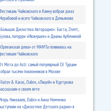
Фестиваль Чайковского в Клину вобрал джаз
Мерабовой и всего Чайковского в Демьяново
«Большая Дискотека Авторадио»: Баста, Zivert,
Бузова, попурри «Иванушек» и Дианы Арбениной
«Орлеанская дева» от МАМТа появилась на
фестивале Чайковского
От Мота до Asti: самый популярный DJ Турции
собрал тысячи поклонников в Москве
Filatov & Karas, Dabro, «Лицей» и Куртукова
рассказали о своем лете
Игорь Николаев, Dabro и Анна Немченко
выступили на «Дискотеке Детского радио» в