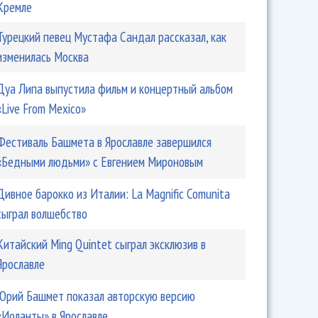
Кремле
Турецкий певец Мустафа Сандал рассказал, как
изменилась Москва
Дуа Липа выпустила фильм и концертный альбом
«Live From Mexico»
Фестиваль Башмета в Ярославле завершился
«Бедными людьми» с Евгением Мироновым
Дивное барокко из Италии: La Magnific Comunita
сыграл волшебство
Китайский Ming Quintet сыграл эксклюзив в
Ярославле
Юрий Башмет показал авторскую версию
«Иоланты» в Ярославле