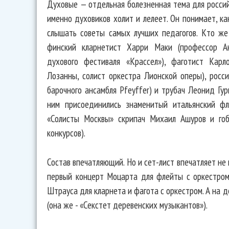
Духовые — отдельная болезненная тема для россий
именно духовиков холит и лелеет. Он понимает, к
слышать советы самых лучших педагогов. Кто же
финский кларнетист Харри Маки (профессор Ак
духового фестиваля «Крассел»), фаготист Кар
Лозанны, солист оркестра Лионской оперы), росс
барочного ансамбля Pfeyffer) и трубач Леонид Гур
ним присоединились знаменитый итальянский ф
«Солисты Москвы» скрипач Михаил Ашуров и го
конкурсов).
Состав впечатляющий. Но и сет-лист впечатляет не
первый концерт Моцарта для флейты с оркестром
Штрауса для кларнета и фагота с оркестром. А на
(она же - «Секстет деревенских музыкантов»).