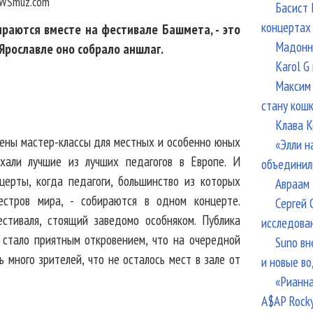
WSmuz.com
Басист 
концертах
раются вместе на фестивале Башмета, - это
Мадонна
Ярославле оно собрало аншлаг.
Karol G
Максим 
стану кош
Клава К
чены мастер-классы для местных и особенно юных
«Элли н
хали лучшие из лучших педагогов в Европе. И
объединил
церты, когда педагоги, большинство из которых
Авраам 
стров мира, - собираются в одном концерте.
Сергей 
стиваля, стоящий заведомо особняком. Публика
исследова
 стало приятным откровением, что на очередной
Suno вн
 много зрителей, что не осталось мест в зале от
и новые в
«Рианна
A$AP Rock