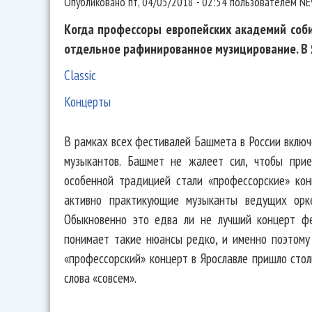
Опубликовано
пт, 04/05/2018 - 02:54
пользователем
NE
Когда профессоры европейских академий соби
отдельное рафинированное музицирование. В 
Classic
Концерты
В рамках всех фестивалей Башмета в России вклю
музыкантов. Башмет не жалеет сил, чтобы прие
особенной традицией стали «профессорские» кон
активно практикующие музыканты ведущих орке
Обыкновенно это едва ли не лучший концерт фе
понимает такие нюансы редко, и именно поэтому
«профессорский» концерт в Ярославле пришло столь
слова «совсем».