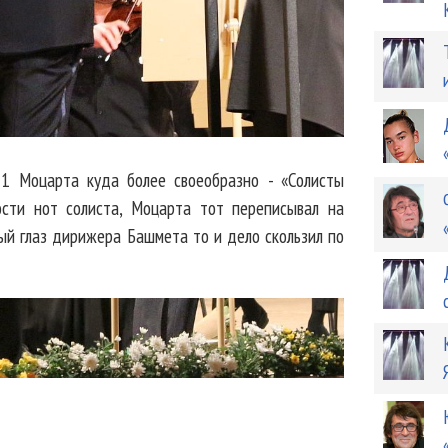
1 Моцарта куда более своеобразно - «Солисты
ости нот солиста, Моцарта тот переписывал на
ный глаз дирижера Башмета то и дело скользил по