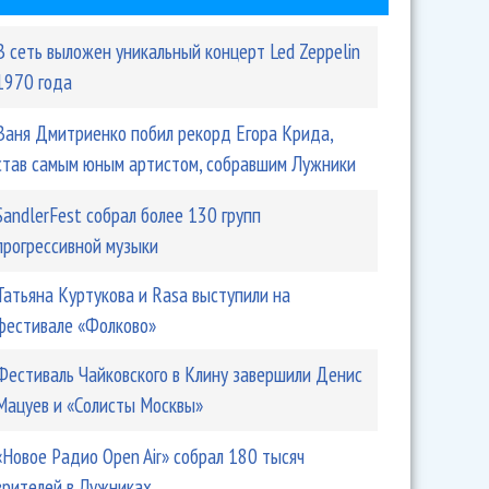
В сеть выложен уникальный концерт Led Zeppelin
1970 года
Ваня Дмитриенко побил рекорд Егора Крида,
став самым юным артистом, собравшим Лужники
SandlerFest собрал более 130 групп
прогрессивной музыки
Татьяна Куртукова и Rasa выступили на
фестивале «Фолково»
Фестиваль Чайковского в Клину завершили Денис
Мацуев и «Солисты Москвы»
«Новое Радио Open Air» собрал 180 тысяч
зрителей в Лужниках