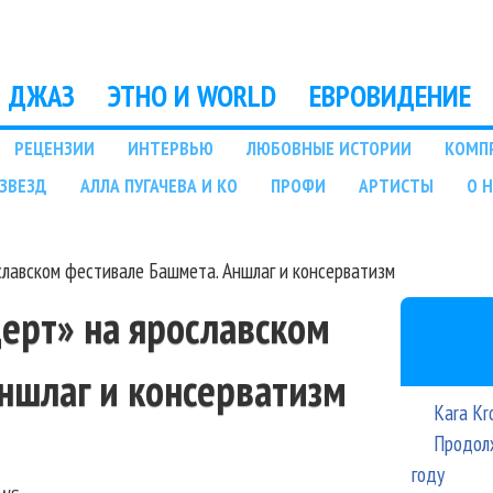
Перейти к основному
содержанию
ДЖАЗ
ЭТНО И WORLD
ЕВРОВИДЕНИЕ
РЕЦЕНЗИИ
ИНТЕРВЬЮ
ЛЮБОВНЫЕ ИСТОРИИ
КОМП
ЗВЕЗД
АЛЛА ПУГАЧЕВА И КО
ПРОФИ
АРТИСТЫ
О 
славском фестивале Башмета. Аншлаг и консерватизм
ерт» на ярославском
ншлаг и консерватизм
Kara Kr
Продолж
году