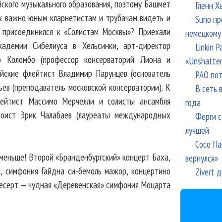
ского музыкального образования, поэтому Башмет
Гленн Х
ак важно юным кларнетистам и трубачам видеть и
Suno пр
 присоединился к «Солистам Москвы»? Приехали
немецкому
адемии Сибелиуса в Хельсинки, арт-директор
Linkin 
ло Коломбо (профессор консерваторий Лиона и
«Unshatte
ийские флейтист Владимир Парунцев (основатель
РАО пот
ьев (преподаватель московской консерватории). К
В сеть 
лейтист Массимо Мерчелли и солисты ансамбля
года
боист Эрик Чалабаев (лауреаты международных
Ферги с
лучшей
Сосо Па
 меньше! Второй «Бранденбургский» концерт Баха,
вернулся»
, симфония Гайдна си-бемоль мажор, концертино
Zivert 
 десерт — чудная «Деревенская» симфония Моцарта