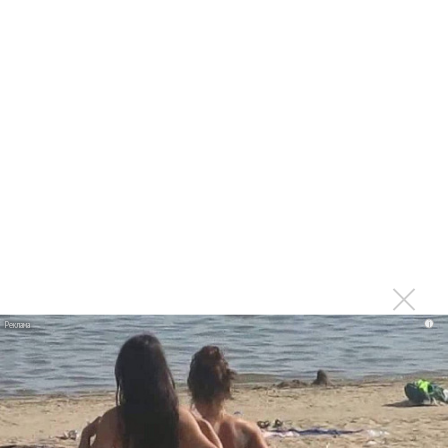
Евгения Колобова
«Евгений Онегин» в программе Крещенского фестиваля
«Новой Оперы»
Дмитрий Сибирцев ушел из «Новой Оперы» в
«Меридиан»
Онлайн «Фауст» от «Новой оперы». Вечная борьба света
и тьмы
«Итальянские эпизоды» показал театр «Новая Опера» в
онлайн
«Оффенбах-Гала» в интернет-трансляции в театре
«Новая Опера»
i
«Новая Опера» начала онлайн-трансляции с вечера
русского романса
Игорь Головатенко и Дмитрий Сибирцев: Рахманинов -
это интересно!