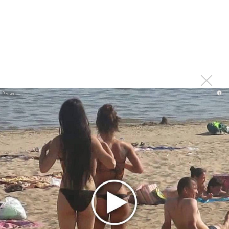
Karol G выпустила альбом с Дрейком и Бруно
Марсом
Максим Фадеев и Маша Ржевская перевыпустили
«Когда я стану кошкой»
Клава Кока официально вышла «Замуж»
«Элли на маковом поле», Максим Лутчак и
«Смешарики» объединились
i
Авраам Руссо выпустил две солнечные песни
Сергей Сычёв - «Хит-парады в СССР. Полное
исследование»
Suno внедрил инструмент по нарушениям авторских
прав и новые водяные знаки
«Рианна работает в студии», - проговорился ее
партнер A$AP Rocky
Гленн Хьюз завершил свою гастрольную карьеру
Suno проиграла суд о нарушении авторских прав