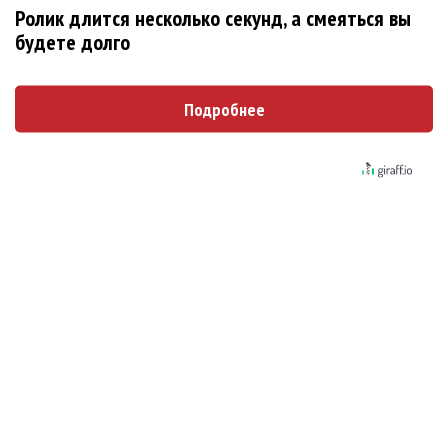
Новое
Ролик длится несколько секунд, а смеяться вы
будете долго
«Элли на маковом поле», Максим Лутчак и
Подробнее
«Смешарики» объединились
Сосо Павлиашвили и Максим Фадеев
показали клип «Я не вернулся»
Александр Добронравов рассказал «Чего
хотят мужчины?»
Гитарист Black Sabbath Тони Айомми показал
первую песню из сольного альбома
Денис Клявер умоляет ИИ-модель: «Не
плачь, Анастасия»