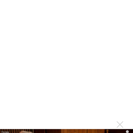
на концертах
Мадонна и Кайли Миноуг впервые записали два
фита
Karol G выпустила альбом с Дрейком и Бруно
Марсом
Максим Фадеев и Маша Ржевская перевыпустили
«Когда я стану кошкой»
Клава Кока официально вышла «Замуж»
«Элли на маковом поле», Максим Лутчак и
«Смешарики» объединились
Авраам Руссо выпустил две солнечные песни
Сергей Сычёв - «Хит-парады в СССР. Полное
исследование»
Suno внедрил инструмент по нарушениям авторских
прав и новые водяные знаки
«Рианна работает в студии», - проговорился ее
i