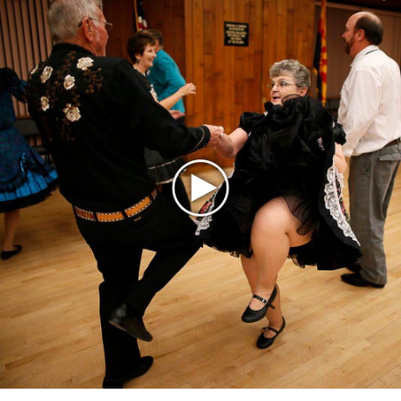
партнер A$AP Rocky
Гленн Хьюз завершил свою гастрольную карьеру
Suno проиграла суд о нарушении авторских прав
немецкому лицензиату
Linkin Park показал трейлер документального фильма
«Unshatter»
РАО потребовало от театра Кадышевой неустойку
В сеть выложен уникальный концерт Led Zeppelin
1970 года
Ферги стала петь в Black Eyed Peas, чтобы стать
лучшей
Сосо Павлиашвили и Максим Фадеев показали клип «Я
не вернулся»
Zivert дебютировала в большом кино
Ариана Гранде сделает перерыв в публичности