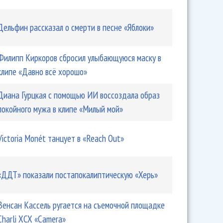
Дельфин рассказал о смерти в песне «Яблоки»
Филипп Киркоров сбросил улыбающуюся маску в
клипе «Давно всё хорошо»
Диана Гурцкая с помощью ИИ воссоздала образ
покойного мужа в клипе «Милый мой»
Victoria Monét танцует в «Reach Out»
«ДДТ» показали постапокалиптическую «Херь»
Венсан Кассель ругается на съемочной площадке
Charli XCX «Camera»