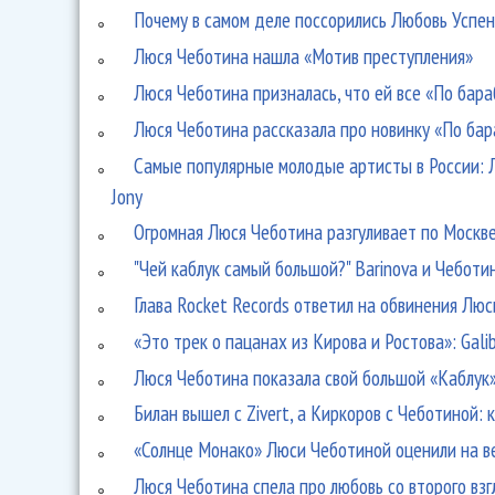
Почему в самом деле поссорились Любовь Успе
Люся Чеботина нашла «Мотив преступления»
Люся Чеботина призналась, что ей все «По бара
Люся Чеботина рассказала про новинку «По бара
Самые популярные молодые артисты в России: 
Jony
Огромная Люся Чеботина разгуливает по Москве
"Чей каблук самый большой?" Barinova и Чебот
Глава Rocket Records ответил на обвинения Лю
«Это трек о пацанах из Кирова и Ростова»: Gal
Люся Чеботина показала свой большой «Каблук
Билан вышел с Zivert, а Киркоров с Чеботиной
«Солнце Монако» Люси Чеботиной оценили на в
Люся Чеботина спела про любовь со второго вз