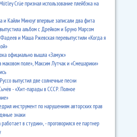
Mötley Crüe признал использование плейбэка на
 и Кайли Миноуг впервые записали два фита
 выпустила альбом с Дрейком и Бруно Марсом
Фадеев и Маша Ржевская перевыпустили «Когда я
кой»
ока официально вышла «Замуж»
а маковом поле», Максим Лутчак и «Смешарики»
ись
Руссо выпустил две солнечные песни
Сычёв - «Хит-парады в СССР. Полное
ние»
едрил инструмент по нарушениям авторских прав
одяные знаки
 работает в студии», - проговорился ее партнер
y