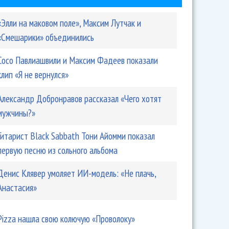
«Элли на маковом поле», Максим Лутчак и
«Смешарики» объединились
Сосо Павлиашвили и Максим Фадеев показали
клип «Я не вернулся»
Александр Добронравов рассказал «Чего хотят
мужчины?»
Гитарист Black Sabbath Тони Айомми показал
первую песню из сольного альбома
Денис Клявер умоляет ИИ-модель: «Не плачь,
Анастасия»
Pizza нашла свою колючую «Проволоку»