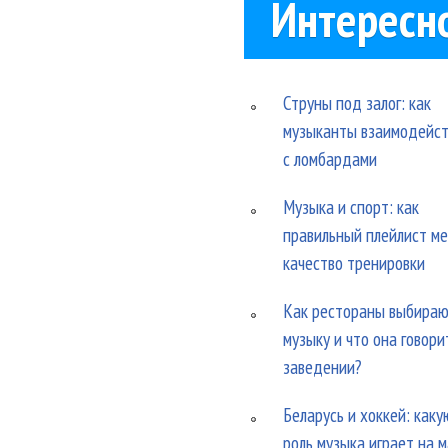
Интересн
Струны под залог: как
музыканты взаимодейс
с ломбардами
Музыка и спорт: как
правильный плейлист м
качество тренировки
Как рестораны выбира
музыку и что она говори
заведении?
Беларусь и хоккей: каку
роль музыка играет на 