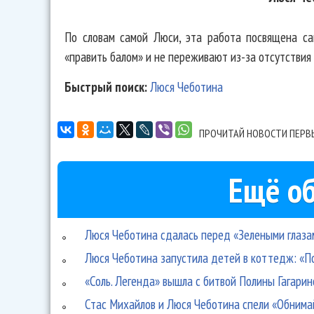
По словам самой Люси, эта работа посвящена с
«править балом» и не переживают из-за отсутствия 
Быстрый поиск:
Люся Чеботина
ПРОЧИТАЙ НОВОСТИ ПЕРВ
Ещё об
Люся Чеботина сдалась перед «Зелеными глаза
Люся Чеботина запустила детей в коттедж: «П
«Соль. Легенда» вышла с битвой Полины Гагари
Стас Михайлов и Люся Чеботина спели «Обнима