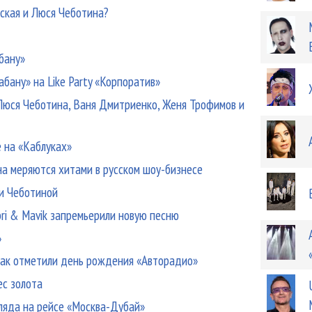
нская и Люся Чеботина?
бану»
бану» на Like Party «Корпоратив»
Люся Чеботина, Ваня Дмитриенко, Женя Трофимов и
 на «Каблуках»
ина меряются хитами в русском шоу-бизнесе
си Чеботиной
ibri & Mavik запремьерили новую песню
»
: как отметили день рождения «Авторадио»
ес золота
гляда на рейсе «Москва-Дубай»