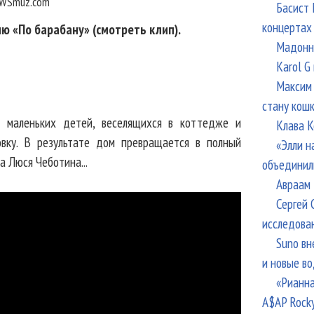
WSmuz.com
Басист 
концертах
ю «По барабану» (смотреть клип).
Мадонна
Karol G
Максим 
стану кош
 маленьких детей, веселящихся в коттедже и
Клава К
вку. В результате дом превращается в полный
«Элли н
а Люся Чеботина...
объединил
Авраам 
Сергей 
исследова
Suno вн
и новые в
«Рианна
A$AP Rock