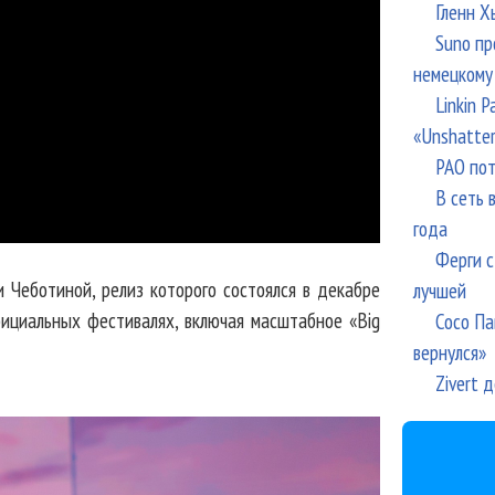
Гленн Х
Suno пр
немецкому
Linkin 
«Unshatte
РАО пот
В сеть 
года
Ферги с
 Чеботиной, релиз которого состоялся в декабре
лучшей
фициальных фестивалях, включая масштабное «Big
Сосо Па
вернулся»
Zivert 