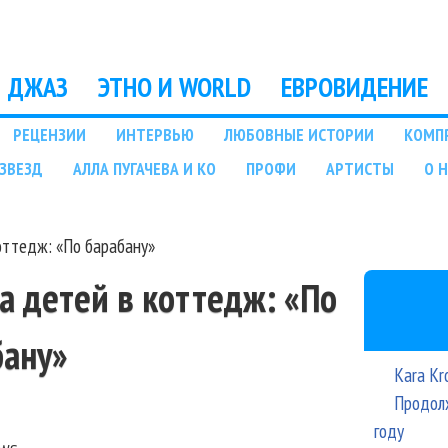
Перейти к основному
содержанию
ДЖАЗ
ЭТНО И WORLD
ЕВРОВИДЕНИЕ
РЕЦЕНЗИИ
ИНТЕРВЬЮ
ЛЮБОВНЫЕ ИСТОРИИ
КОМП
ЗВЕЗД
АЛЛА ПУГАЧЕВА И КО
ПРОФИ
АРТИСТЫ
О 
оттедж: «По барабану»
а детей в коттедж: «По
бану»
Kara Kr
Продолж
году