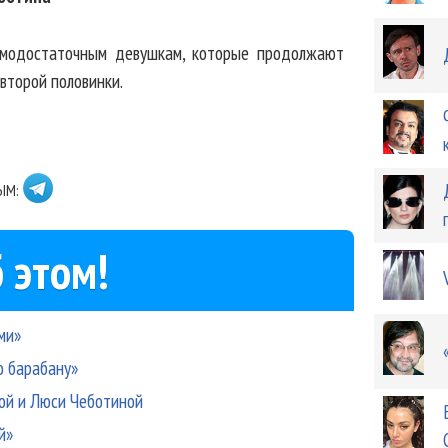
амодостаточным девушкам, которые продолжают
второй половинки.
ЫМ:
 этом!
ми»
о барабану»
ной и Люси Чеботиной
й»