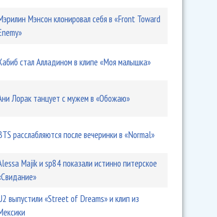
Мэрилин Мэнсон клонировал себя в «Front Toward
Enemy»
Хабиб стал Алладином в клипе «Моя малышка»
Ани Лорак танцует с мужем в «Обожаю»
BTS расслабляются после вечеринки в «Normal»
Alessa Majik и sp84 показали истинно питерское
«Свидание»
U2 выпустили «Street of Dreams» и клип из
Мексики