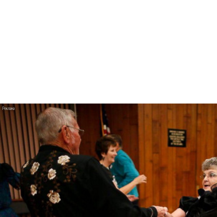
«Херь»
Венсан Кассель ругается на съемочной
площадке Charli XCX «Camera»
Мэрилин Мэнсон клонировал себя в «Front
Toward Enemy»
Хабиб стал Алладином в клипе «Моя
малышка»
Ани Лорак танцует с мужем в «Обожаю»
BTS расслабляются после вечеринки в
«Normal»
Alessa Majik и sp84 показали истинно