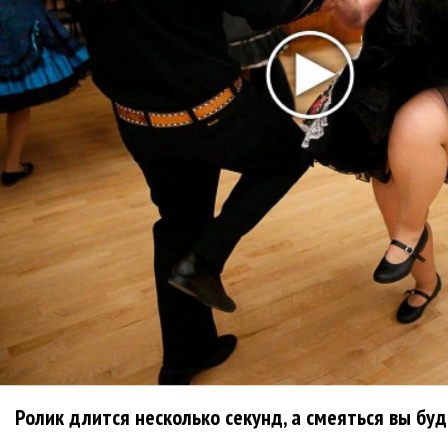
питерское «Свидание»
U2 выпустили «Street of Dreams» и клип из
Мексики
Бейонсе выпустила первую за два года
песню «Morning Dew (Donk)»
Mia Boyka в образе Барби снялась в клипе
«Экспонат»
Блоги
Ролик длится несколько секунд, а смеяться вы бу
ДИВИЗОР: Я еще не заходил так далеко за...