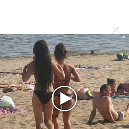
Юрий Башмет и Вадим Репин почтят память Юлиана
Ситковецкого
Транссибирский арт-фестиваль Вадима Репина огласил
свои планы
Сольный концерт Репина завершил V Транссибирский
i
Арт-Фестиваль
Российская часть Транссибирского фестиваля
завершилась премьерой
Репин откроет программу V Транссибирского Арт-
Фестиваля в Самаре
Транссибирский Фестиваль завершился премьерой
сочинения Губайдулиной
Вадим Репин посвятил своей маме сольный концерт
Начинается V Транссибирский арт-фестиваль,
возглавляемый Вадимом Репиным