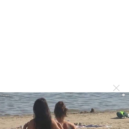
музыкальный фестиваль Юрия Башмета
Юрий Башмет и ВЮСО выступят в Будапеште
Фестиваль Юрия Башмета в Хабаровском крае пройдет
в 15 раз
Витторио Григоло спас фестиваль Юрия Башмета
Ксения Башмет и Олег Бугаев растрогали Башмета, а
балет из ЮАР танцевал с крестами
В Сочи прошел конкурс композиторов и «Иоланта» в
версии Башмета
18 февраля стартует XIX Зимний международный
фестиваль Башмета в Сочи
i
Аl Firdaus на фестивале Башмета показал мусульманский
Восток