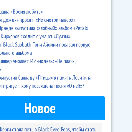
ашла «Время любить»
я дождя» просят: «Не смотри наверх»
Гранде выпустила «злобный» альбом «Petal»
Киркоров сходит с ума от «Луизы»
т Black Sabbath Тони Айомми показал первую
ольного альбома
лявер умоляет ИИ-модель: «Не плачь,
»
 Свик спели «Пробуди» в прямом эфире
выпустил балладу «Птицы» в память Левитина
интригует: кому посвящена песня «О ней»?
Новое
Ферги стала петь в Black Eyed Peas, чтобы стать