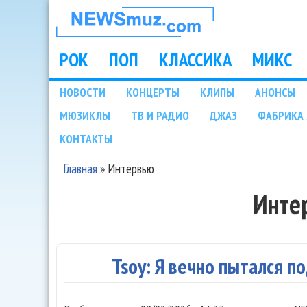
НОВОСТИ
МУЗЫКИ И
РОК
ПОП
КЛАССИКА
МИКС
Main menu
ШОУ БИЗНЕСА
НОВОСТИ
КОНЦЕРТЫ
КЛИПЫ
АНОНСЫ
Подразделы
МЮЗИКЛЫ
ТВ И РАДИО
ДЖАЗ
ФАБРИКА 
NEWSMUZ.COM
КОНТАКТЫ
Главная
»
Интервью
Вы здесь
Инте
Tsoy: Я вечно пытался по