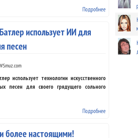
Подробнее
о История хита
 Батлер использует ИИ для
ия песен
WSmuz.com
тлер использует технологии искусственного
ых песен для своего грядущего сольного
Подробнее
о Басист Black
песен
ли более настоящими!