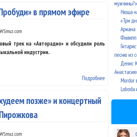
мужчины?»
«Пробуди» в прямом эфире
Нюша н
«Три дн
Ариана 
WSmuz.com
Филипп 
овый трек на «Авторадио» и обсудили роль
Гитарис
зыкальной индустрии.
песню из с
Денис К
Анастасия
Подробнее
о Нюша и Леша
Mordor 
Loboda 
охудеем позже» и концертный
 Пирожкова
WSmuz.com