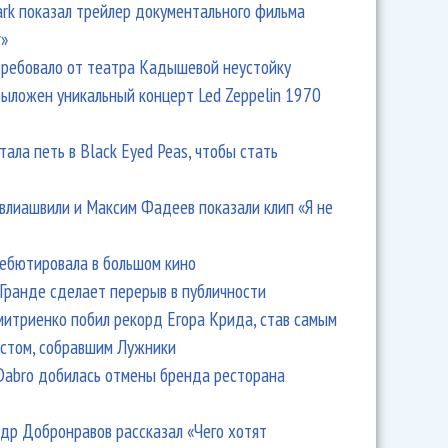
Park показал трейлер документального фильма
r»
ребовало от театра Кадышевой неустойку
выложен уникальный концерт Led Zeppelin 1970
о пытался под кого-то подстроиться!
тала петь в Black Eyed Peas, чтобы стать
влиашвили и Максим Фадеев показали клип «Я не
дебютировала в большом кино
Гранде сделает перерыв в публичности
итриенко побил рекорд Егора Крида, став самым
стом, собравшим Лужники
Dabro добилась отмены бренда ресторана
тепло приняли!
др Добронравов рассказал «Чего хотят