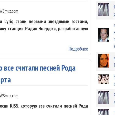
WSmuz.com
i и Lyriq стали первыми звездными гостями,
ику станции Радио Энерджи, разработанную
Подробнее
о Seville и Ly
ю все считали песней Рода
арта
WSmuz.com
сни KISS, которую все считали песней Рода