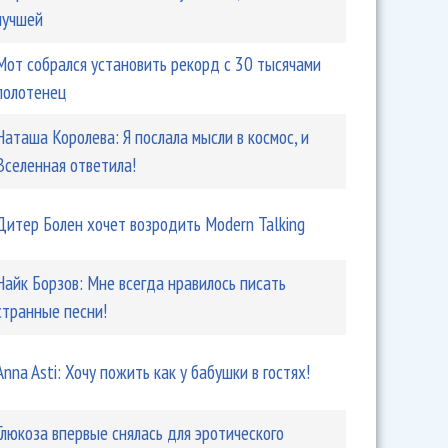
лучшей
Мот собрался установить рекорд с 30 тысячами
полотенец
Наташа Королева: Я послала мысли в космос, и
ровал песню «Похудеем позже» и концертный тур
Вселенная ответила!
ова
Дитер Болен хочет возродить Modern Talking
Найк Борзов: Мне всегда нравилось писать
странные песни!
Anna Asti: Хочу пожить как у бабушки в гостях!
Глюкоза впервые снялась для эротического