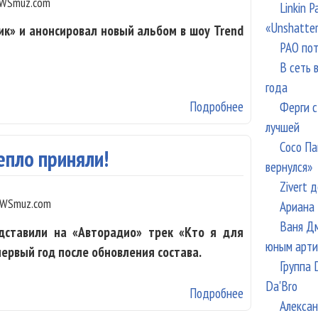
WSmuz.com
Linkin 
«Unshatte
ик» и анонсировал новый альбом в шоу Trend
РАО пот
В сеть 
года
Подробнее
о Tsoy: Я вечн
Ферги с
лучшей
Сосо Па
епло приняли!
вернулся»
Zivert 
WSmuz.com
Ариана 
Ваня Дм
дставили на «Авторадио» трек «Кто я для
юным арти
первый год после обновления состава.
Группа 
Da'Bro
Подробнее
о Serebro: Нас 
Алексан