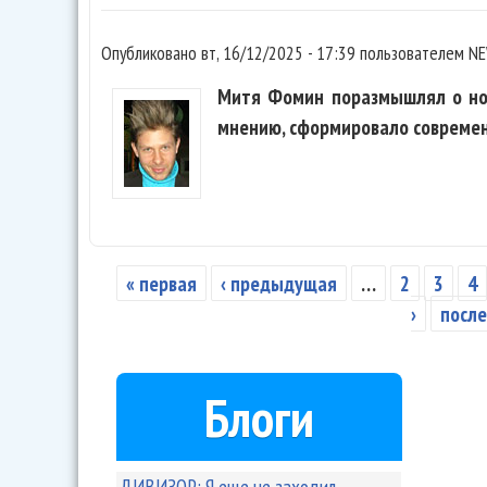
Опубликовано
вт, 16/12/2025 - 17:39
пользователем
NE
Митя Фомин поразмышлял о нов
мнению, сформировало современ
« первая
‹ предыдущая
…
2
3
4
Страницы
›
после
Блоги
ДИВИЗОР: Я еще не заходил