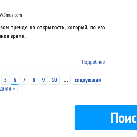
WSmuz.com
ом тренде на открытость, который, по его
ное время.
Подробнее
о Митя Фомин: 
5
6
7
8
9
10
…
следующая
дняя »
Поис