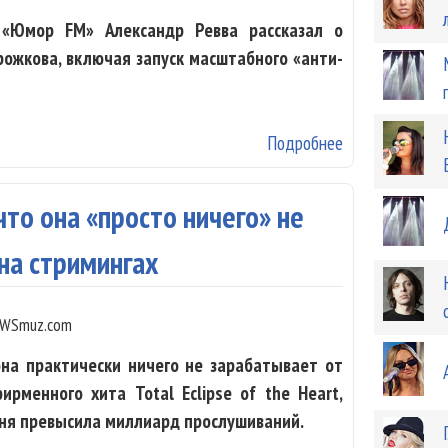
«Юмор FM» Александр Ревва рассказал о
ожкова, включая запуск масштабного «анти-
Подробнее
о Ревва анонси
Артура Пирожк
то она «просто ничего» не
на стримингах
WSmuz.com
она практически ничего не зарабатывает от
ирменного хита Total Eclipse of the Heart,
сня превысила миллиард прослушиваний.