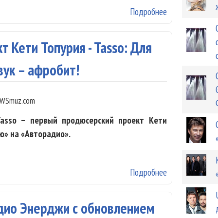
Подробнее
о Бонни Тайлер
зарабатывает 
 Кети Топурия - Tasso: Для
вук – афробит!
WSmuz.com
Tasso – первый продюсерский проект Кети
ю» на «Авторадио».
Подробнее
о Первый продю
мой звук – афр
Радио Энерджи с обновлением