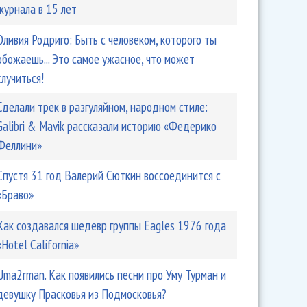
журнала в 15 лет
 утверждает, что она «просто ничего» не
на стримингах
Оливия Родриго: Быть ​​с человеком, которого ты
обожаешь... Это самое ужасное, что может
случиться!
Сделали трек в разгуляйном, народном стиле:
Galibri & Mavik рассказали историю «Федерико
Феллини»
Спустя 31 год Валерий Сюткин воссоединится с
«Браво»
Как создавался шедевр группы Eagles 1976 года
серский проект Кети Топурия - Tasso: Для меня это
«Hotel California»
обит!
Uma2rman. Как появились песни про Уму Турман и
девушку Прасковья из Подмосковья?