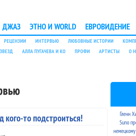
Перейти к основному
содержанию
ДЖАЗ
ЭТНО И WORLD
ЕВРОВИДЕНИЕ
РЕЦЕНЗИИ
ИНТЕРВЬЮ
ЛЮБОВНЫЕ ИСТОРИИ
КОМП
ЗВЕЗД
АЛЛА ПУГАЧЕВА И КО
ПРОФИ
АРТИСТЫ
О 
рвью
Гленн Х
д кого-то подстроиться!
Suno пр
немецкому