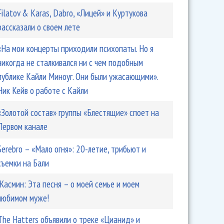
Filatov & Karas, Dabro, «Лицей» и Куртукова
рассказали о своем лете
«На мои концерты приходили психопаты. Но я
никогда не сталкивался ни с чем подобным
публике Кайли Миноуг. Они были ужасающими».
Ник Кейв о работе с Кайли
riq поздравили Радио Энерджи с обновлением
«Золотой состав» группы «Блестящие» споет на
Первом канале
Serebro – «Мало огня»: 20-летие, трибьют и
съемки на Бали
Жасмин: Эта песня – о моей семье и моем
любимом муже!
The Hatters объявили о треке «Цианид» и