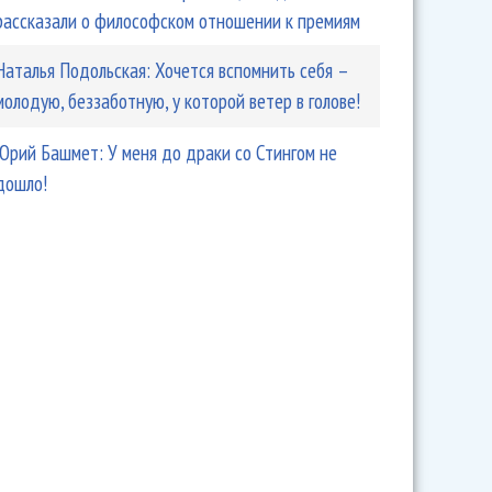
рассказали о философском отношении к премиям
 KISS, которую все считали песней Рода Стюарта
Наталья Подольская: Хочется вспомнить себя –
молодую, беззаботную, у которой ветер в голове!
Юрий Башмет: У меня до драки со Стингом не
дошло!
 Sabbath Гизер Батлер использует ИИ для написания