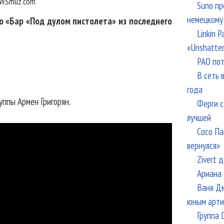
WSmuz.com
Suno пр
немецкому
ю «Бар «Под дулом пистолета» из последнего
Linkin 
«Unshatte
РАО пот
В сеть 
года
уппы Армен Григорян.
Ферги с
лучшей
Сосо Па
вернулся»
Zivert 
Ариана 
Ваня Дм
юным арти
Группа 