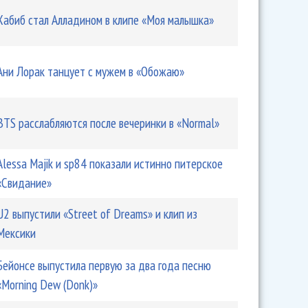
Хабиб стал Алладином в клипе «Моя малышка»
Ани Лорак танцует с мужем в «Обожаю»
BTS расслабляются после вечеринки в «Normal»
Alessa Majik и sp84 показали истинно питерское
«Свидание»
U2 выпустили «Street of Dreams» и клип из
Мексики
Бейонсе выпустила первую за два года песню
«Morning Dew (Donk)»