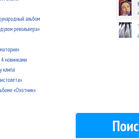
дународный альбом
 дулом револьвера»
ематория»
 4 новинками
у клипа
пистолета»
льбоме «Охотник»
Поис