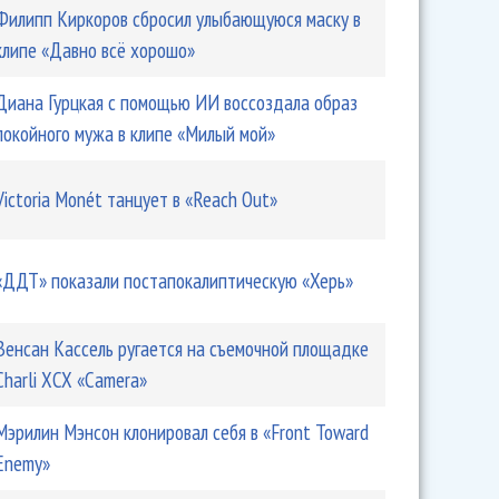
Филипп Киркоров сбросил улыбающуюся маску в
клипе «Давно всё хорошо»
Диана Гурцкая с помощью ИИ воссоздала образ
покойного мужа в клипе «Милый мой»
Victoria Monét танцует в «Reach Out»
«ДДТ» показали постапокалиптическую «Херь»
Венсан Кассель ругается на съемочной площадке
Charli XCX «Camera»
Мэрилин Мэнсон клонировал себя в «Front Toward
Enemy»