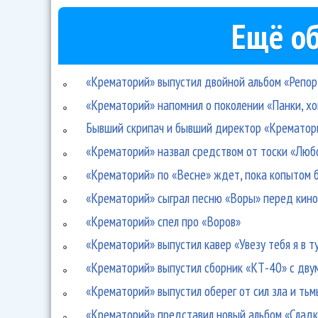
Ещё об
«Крематорий» выпустил двойной альбом «Репо
«Крематорий» напомнил о поколении «Панки, хо
Бывший скрипач и бывший директор «Крематори
«Крематорий» назвал средством от тоски «Любо
«Крематорий» по «Весне» ждет, пока копытом 
«Крематорий» сыграл песню «Воры» перед кин
«Крематорий» спел про «Воров»
«Крематорий» выпустил кавер «Увезу тебя я в т
«Крематорий» выпустил сборник «КТ-40» с дву
«Крематорий» выпустил оберег от сил зла и тьм
«Крематорий» представил новый альбом «Сладк