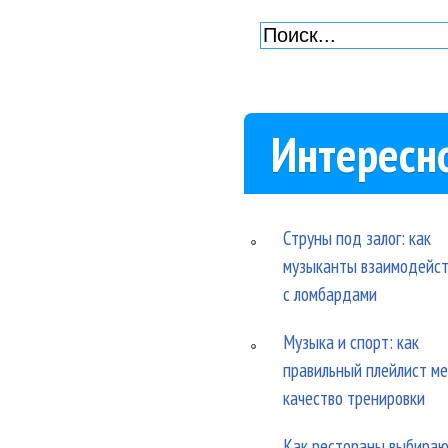
Интересн
Струны под залог: как
музыканты взаимодейс
с ломбардами
Музыка и спорт: как
правильный плейлист м
качество тренировки
Как рестораны выбира