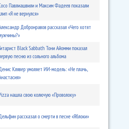
Сосо Павлиашвили и Максим Фадеев показали
клип «Я не вернулся»
Александр Добронравов рассказал «Чего хотят
мужчины?»
Гитарист Black Sabbath Тони Айомми показал
первую песню из сольного альбома
Денис Клявер умоляет ИИ-модель: «Не плачь,
Анастасия»
Pizza нашла свою колючую «Проволоку»
Дельфин рассказал о смерти в песне «Яблоки»