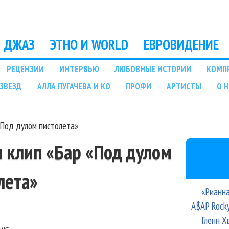
Перейти к основному
содержанию
ДЖАЗ
ЭТНО И WORLD
ЕВРОВИДЕНИЕ
РЕЦЕНЗИИ
ИНТЕРВЬЮ
ЛЮБОВНЫЕ ИСТОРИИ
КОМП
ЗВЕЗД
АЛЛА ПУГАЧЕВА И КО
ПРОФИ
АРТИСТЫ
О 
«Под дулом пистолета»
 клип «Бар «Под дулом
лета»
«Рианна
A$AP Rock
Гленн Х