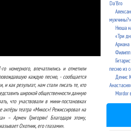
Da'Bro
Алексан
мужчины?»
Нюша н
«Три дн
Ариана 
Филипп 
Гитарис
7-го номерного, впечатлились и отметили
песню из с
ровождавшую каждую песню, - сообщается
Денис К
, и как результат, нам стали писать те, кто
Анастасия
представить широкой общественности данную
Mordor 
зать, что участвовали в мини-постановках
е актёры театра «Микос»! Режиссировал на
а» – Армен Григорян! Благодаря этому,
казывает Охотник, его глазами».