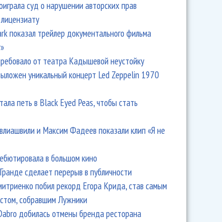
оиграла суд о нарушении авторских прав
 лицензиату
Park показал трейлер документального фильма
r»
ребовало от театра Кадышевой неустойку
выложен уникальный концерт Led Zeppelin 1970
тала петь в Black Eyed Peas, чтобы стать
влиашвили и Максим Фадеев показали клип «Я не
дебютировала в большом кино
Гранде сделает перерыв в публичности
итриенко побил рекорд Егора Крида, став самым
стом, собравшим Лужники
Dabro добилась отмены бренда ресторана