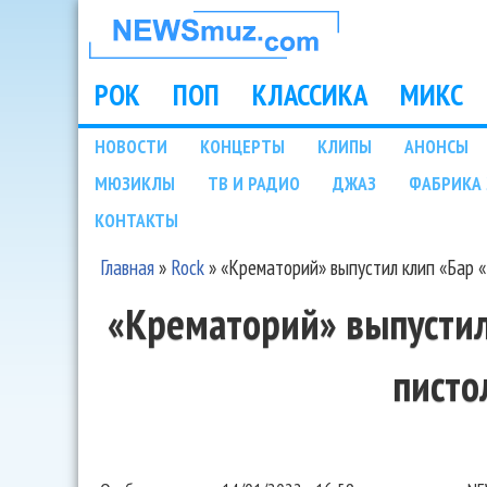
НОВОСТИ
МУЗЫКИ И
РОК
ПОП
КЛАССИКА
МИКС
Main menu
ШОУ БИЗНЕСА
НОВОСТИ
КОНЦЕРТЫ
КЛИПЫ
АНОНСЫ
Подразделы
МЮЗИКЛЫ
ТВ И РАДИО
ДЖАЗ
ФАБРИКА 
NEWSMUZ.COM
КОНТАКТЫ
Главная
»
Rock
»
«Крематорий» выпустил клип «Бар 
Вы здесь
«Крематорий» выпустил
писто