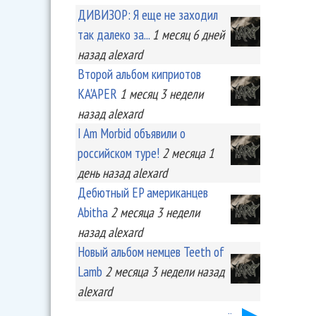
ДИВИЗОР: Я еще не заходил
так далеко за...
1 месяц 6 дней
назад
alexard
Второй альбом киприотов
KA'APER
1 месяц 3 недели
назад
alexard
I Am Morbid объявили о
российском туре!
2 месяца 1
день
назад
alexard
Дебютный EP американцев
Abitha
2 месяца 3 недели
назад
alexard
Новый альбом немцев Teeth of
Lamb
2 месяца 3 недели
назад
alexard