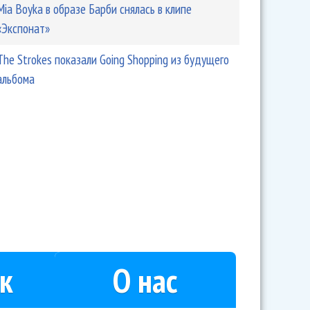
Mia Boyka в образе Барби снялась в клипе
«Экспонат»
The Strokes показали Going Shopping из будущего
альбома
к
О нас