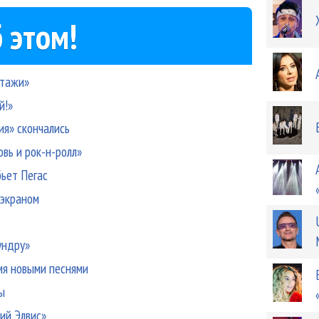
 этом!
ртажи»
й!»
я» скончались
вь и рок-н-ролл»
бьет Пегас
оэкраном
ундру»
мя новыми песнями
ы
ий Элвис»