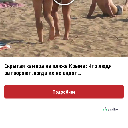
«Три дня дождя» просят: «Не смотри наверх»
Ариана Гранде выпустила «злобный» альбом
«Petal»
Филипп Киркоров сходит с ума от «Луизы»
Гитарист Black Sabbath Тони Айомми показал первую
песню из сольного альбома
Денис Клявер умоляет ИИ-модель: «Не плачь,
Анастасия»
Скрытая камера на пляже Крыма: Что люди
вытворяют, когда их не видят...
Новое
Подробнее
Ферги стала петь в Black Eyed Peas, чтобы
стать лучшей
Мот собрался установить рекорд с 30