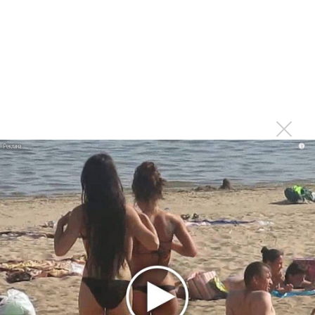
РАО потребовало от театра Кадышевой неустойку
В сеть выложен уникальный концерт Led Zeppelin
1970 года
Ферги стала петь в Black Eyed Peas, чтобы стать
лучшей
Сосо Павлиашвили и Максим Фадеев показали клип «Я
не вернулся»
i
Zivert дебютировала в большом кино
Ариана Гранде сделает перерыв в публичности
Ваня Дмитриенко побил рекорд Егора Крида, став
самым юным артистом, собравшим Лужники
Группа Dabro добилась отмены бренда ресторана
Da'Bro
Александр Добронравов рассказал «Чего хотят
мужчины?»
Нюша нашла «Время любить»