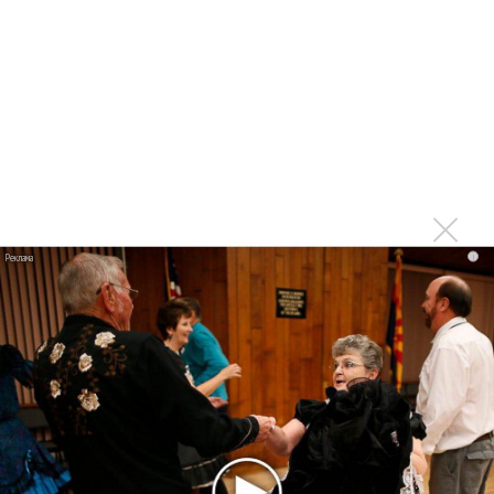
поддерживала, спасибо ей. Выбор
победителей нашим жюри мне
кажется очень точным. В этом году
проголосовала по большей части
только международная часть жюри,
из россиян успел проголосовать
только один член жюри. Иностранцы
хорошо понимают в маркетинге, в
i
том, что нужно европейскому
слушателю. Они видят рынок в целом.
Мы хотим собрать жюри, которое
может помочь музыкантам —
пригласить на фестиваль, написать
статью и т. д. Если бы у нас была
возможность оплатить приезд жюри,
многие бы приехали бы на