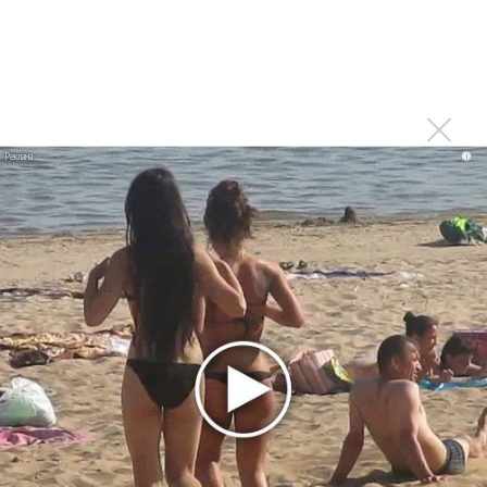
Максим Фадеев и Маша Ржевская перевыпустили
«Когда я стану кошкой»
Клава Кока официально вышла «Замуж»
«Элли на маковом поле», Максим Лутчак и
«Смешарики» объединились
Авраам Руссо выпустил две солнечные песни
i
Сергей Сычёв - «Хит-парады в СССР. Полное
исследование»
Suno внедрил инструмент по нарушениям авторских
прав и новые водяные знаки
«Рианна работает в студии», - проговорился ее
партнер A$AP Rocky
Гленн Хьюз завершил свою гастрольную карьеру
Suno проиграла суд о нарушении авторских прав
немецкому лицензиату
Linkin Park показал трейлер документального фильма