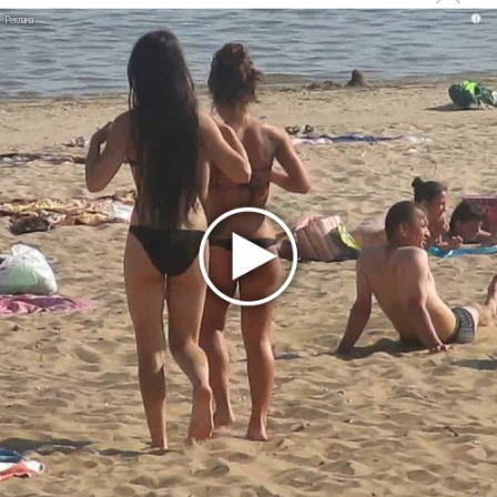
«Рианна работает в студии», - проговорился ее
i
партнер A$AP Rocky
Гленн Хьюз завершил свою гастрольную карьеру
Suno проиграла суд о нарушении авторских прав
немецкому лицензиату
Linkin Park показал трейлер документального фильма
«Unshatter»
РАО потребовало от театра Кадышевой неустойку
В сеть выложен уникальный концерт Led Zeppelin
1970 года
Ферги стала петь в Black Eyed Peas, чтобы стать
лучшей
Сосо Павлиашвили и Максим Фадеев показали клип «Я
не вернулся»
Zivert дебютировала в большом кино
Ариана Гранде сделает перерыв в публичности