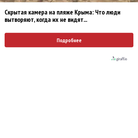
Скрытая камера на пляже Крыма: Что люди
Новое
вытворяют, когда их не видят...
Ариана Гранде сделает перерыв в
Подробнее
публичности
Группа Dabro добилась отмены бренда
ресторана Da'Bro
Солиста 30 Seconds To Mars несколько
женщин обвинили в сексуальном насилии над
детьми
BTS обиделись и не станут принимать
участие в Grammy
Ариана Гранде подала в суд против