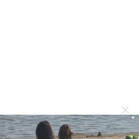
Максим Фадеев и Маша Ржевская перевыпустили
«Когда я стану кошкой»
Клава Кока официально вышла «Замуж»
«Элли на маковом поле», Максим Лутчак и
«Смешарики» объединились
Авраам Руссо выпустил две солнечные песни
Сергей Сычёв - «Хит-парады в СССР. Полное
исследование»
Suno внедрил инструмент по нарушениям авторских
прав и новые водяные знаки
«Рианна работает в студии», - проговорился ее
партнер A$AP Rocky
Гленн Хьюз завершил свою гастрольную карьеру
i
Suno проиграла суд о нарушении авторских прав
немецкому лицензиату
Linkin Park показал трейлер документального фильма