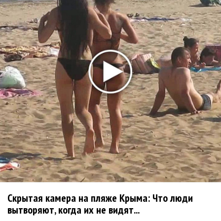
«Unshatter»
РАО потребовало от театра Кадышевой неустойку
В сеть выложен уникальный концерт Led Zeppelin
1970 года
Ферги стала петь в Black Eyed Peas, чтобы стать
лучшей
Сосо Павлиашвили и Максим Фадеев показали клип «Я
не вернулся»
Zivert дебютировала в большом кино
Ариана Гранде сделает перерыв в публичности
Новое
Скрытая камера на пляже Крыма: Что люди
вытворяют, когда их не видят...
Андрей Макаревич станет отцом в пятый раз