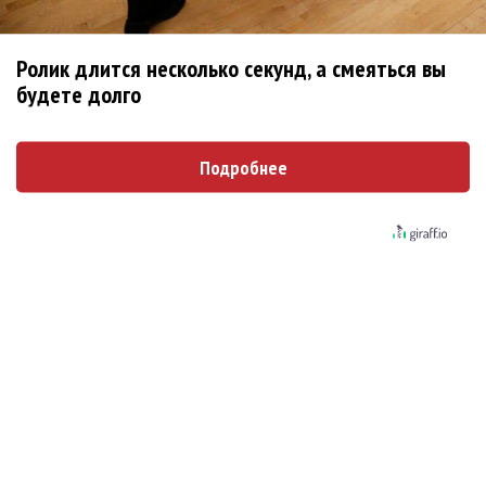
Миша Марвин спел о большой любви
Ролик длится несколько секунд, а смеяться вы
Миша Марвин умоляет: «Набери»
будете долго
Миша Марвин хочет пронести одну любовь сквозь всю
жизнь
Подробнее
Миша Марвин воспел «Неправильную»
Мот и Миша Марвин обратились к фольклору и
Александру Бородину
Миша Марвин рассказал маме о подруге
Последнее
Kara Kross обнимает каждый «Новый день»
Продолжение фильма «Майкл» начнут снимать уже в