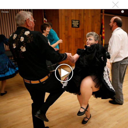
Валерия собрала для трибьюта 19 молодых артистов и
сама поет «по-новому»
i
Миша Марвин о дуэте с Валерией: У нас всегда грустные
песни заходят на ура!
Валерия и Миша Марвин воспели женскую силу в «Ты
свободна»
Миша Марвин и Ханна нашли свой «Финал»
Миша Марвин спел в Москве лучшие песни
Артем Качер и Миша Марвин задумались о «Если»
Миша Марвин ушел из Black Star и выпустил новую
песню
Ханна и Миша Марвин сняли приквел к «Французскому
поцелую»
Ханна и Миша Марвин снова спели дуэтом
Миша Марвин спел о красивом расставании