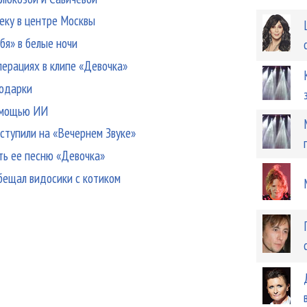
еку в центре Москвы
бя» в белые ночи
перациях в клипе «Девочка»
подарки
помощью ИИ
ступили на «Вечернем Звуке»
ать ее песню «Девочка»
бещал видосики с котиком