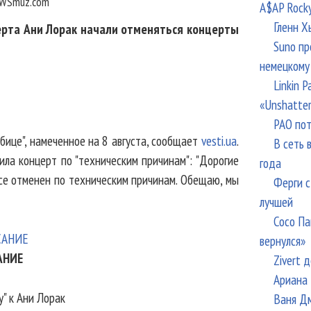
WSmuz.com
A$AP Rock
Гленн Х
церта Ани Лорак начали отменяться концерты
Suno пр
немецкому
Linkin 
«Unshatte
РАО пот
бице", намеченное на 8 августа, сообщает
vesti.ua
.
В сеть 
ила концерт по "техническим причинам": "Дорогие
года
ссе отменен по техническим причинам. Обещаю, мы
Ферги с
лучшей
Сосо Па
вернулся»
АНИЕ
Zivert 
Ариана 
" к Ани Лорак
Ваня Дм