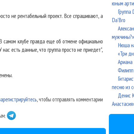
юным арти
Группа 
росто не рентабельный проект. Все спрашивают, а
Da'Bro
Алексан
мужчины?»
". В самом клубе правда еще об отмене официально
Нюша н
У нас есть данные, что группа просто не приедет",
«Три дн
Ариана 
Филипп 
енены.
Гитарис
песню из с
Денис К
зарегистрируйтесь
, чтобы отправлять комментарии
Анастасия
ЫМ: