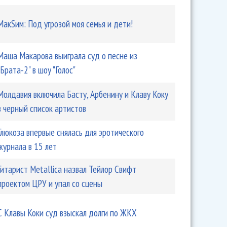
МакSим: Под угрозой моя семья и дети!
Маша Макарова выиграла суд о песне из
"Брата-2" в шоу "Голос"
Молдавия включила Басту, Арбенину и Клаву Коку
в черный список артистов
Глюкоза впервые снялась для эротического
журнала в 15 лет
Гитарист Metallica назвал Тейлор Свифт
проектом ЦРУ и упал со сцены
С Клавы Коки суд взыскал долги по ЖКХ