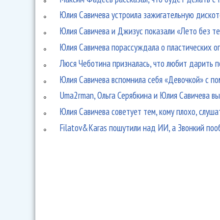
Юлия Савичева устроила зажигательную дискот
Юлия Савичева и Джизус показали «Лето без те
Юлия Савичева порассуждала о пластических о
Люся Чеботина призналась, что любит дарить 
Юлия Савичева вспомнила себя «Девочкой» с 
Uma2rman, Ольга Серябкина и Юлия Савичева вы
Юлия Савичева советует тем, кому плохо, слуш
Filatov&Karas пошутили над ИИ, а Звонкий поо