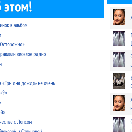
 этом!
винок в альбом
и
 «Осторожно»
дравляли веселое радио
и
а «Три дня дождя» не очень
 «9»
»
ой»
ичестве с Лепсом
Глюкозой и Савичевой