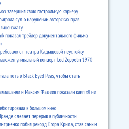
y
ьюз завершил свою гастрольную карьеру
оиграла суд о нарушении авторских прав
 лицензиату
Park показал трейлер документального фильма
r»
ребовало от театра Кадышевой неустойку
выложен уникальный концерт Led Zeppelin 1970
тала петь в Black Eyed Peas, чтобы стать
влиашвили и Максим Фадеев показали клип «Я не
дебютировала в большом кино
Гранде сделает перерыв в публичности
итриенко побил рекорд Егора Крида, став самым