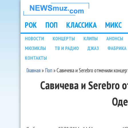
НОВОСТИ
МУЗЫКИ И
РОК
ПОП
КЛАССИКА
МИКС
Main menu
ШОУ БИЗНЕСА
НОВОСТИ
КОНЦЕРТЫ
КЛИПЫ
АНОНСЫ
Подразделы
МЮЗИКЛЫ
ТВ И РАДИО
ДЖАЗ
ФАБРИКА 
NEWSMUZ.COM
КОНТАКТЫ
Главная
»
Поп
»
Савичева и Serebro отменили концер
Вы здесь
Савичева и Serebro 
Оде