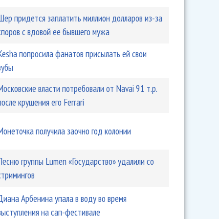
Шер придется заплатить миллион долларов из-за
споров с вдовой ее бывшего мужа
Kesha попросила фанатов присылать ей свои
зубы
Московские власти потребовали от Navai 91 т.р.
после крушения его Ferrari
Монеточка получила заочно год колонии
Песню группы Lumen «Государство» удалили со
стримингов
Диана Арбенина упала в воду во время
выступления на сап-фестивале