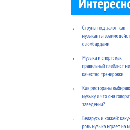
Интересн
Струны под залог: как
музыканты взаимодейс
с ломбардами
Музыка и спорт: как
правильный плейлист м
качество тренировки
Как рестораны выбира
музыку и что она говори
заведении?
Беларусь и хоккей: каку
роль музыка играет на 