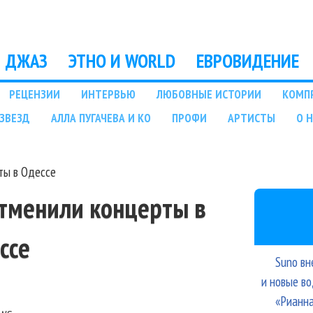
Перейти к основному
содержанию
ДЖАЗ
ЭТНО И WORLD
ЕВРОВИДЕНИЕ
РЕЦЕНЗИИ
ИНТЕРВЬЮ
ЛЮБОВНЫЕ ИСТОРИИ
КОМП
ЗВЕЗД
АЛЛА ПУГАЧЕВА И КО
ПРОФИ
АРТИСТЫ
О 
ты в Одессе
отменили концерты в
ссе
Suno вн
и новые в
«Рианна