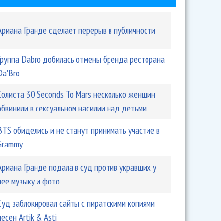
Ариана Гранде сделает перерыв в публичности
Группа Dabro добилась отмены бренда ресторана
Da'Bro
Солиста 30 Seconds To Mars несколько женщин
обвинили в сексуальном насилии над детьми
BTS обиделись и не станут принимать участие в
Grammy
Ариана Гранде подала в суд против укравших у
нее музыку и фото
Суд заблокировал сайты с пиратскими копиями
песен Artik & Asti