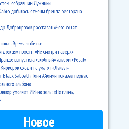
стом, собравшим Лужники
Dabro добилась отмены бренда ресторана
др Добронравов рассказал «Чего хотят
ашла «Время любить»
я дождя» просят: «Не смотри наверх»
Гранде выпустила «злобный» альбом «Petal»
Киркоров сходит с ума от «Луизы»
т Black Sabbath Тони Айомми показал первую
ольного альбома
лявер умоляет ИИ-модель: «Не плачь,
»
Новое