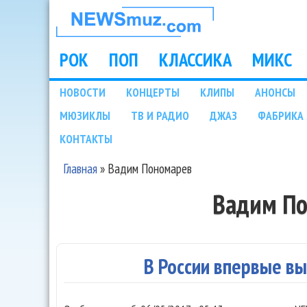
НОВОСТИ
МУЗЫКИ И
РОК
ПОП
КЛАССИКА
МИКС
Main menu
ШОУ БИЗНЕСА
НОВОСТИ
КОНЦЕРТЫ
КЛИПЫ
АНОНСЫ
Подразделы
МЮЗИКЛЫ
ТВ И РАДИО
ДЖАЗ
ФАБРИКА 
NEWSMUZ.COM
КОНТАКТЫ
Главная
»
Вадим Пономарев
Вы здесь
Вадим П
В России впервые вы