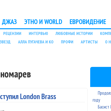
Перейти к основному
содержанию
ДЖАЗ
ЭТНО И WORLD
ЕВРОВИДЕНИЕ
РЕЦЕНЗИИ
ИНТЕРВЬЮ
ЛЮБОВНЫЕ ИСТОРИИ
КОМП
ЗВЕЗД
АЛЛА ПУГАЧЕВА И КО
ПРОФИ
АРТИСТЫ
О 
ономарев
Продолж
ступил London Brass
году
Басист 