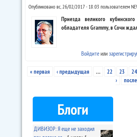
Опубликовано
вс, 26/02/2017 - 18:03
пользователем
NE
Приезда великого кубинского
обладателя Grammy, в Сочи жда
Войдите
или
зарегистриру
« первая
‹ предыдущая
…
22
23
2
Страницы
›
после
Блоги
ДИВИЗОР: Я еще не заходил