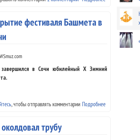
акрытие фестиваля Башмета в
чи
WSmuz.com
завершился в Сочи юбилейный X Зимний
та.
йтесь
, чтобы отправлять комментарии
Подробнее
о Мацуев, Башм
 околдовал трубу