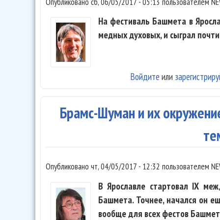
Опубликовано
сб, 06/05/2017 - 05:13
пользователем
NE
На фестиваль Башмета в Яросл
медных духовых, и сыграл почти
Войдите
или
зарегистриру
Брамс-Шуман и их окружени
те
Опубликовано
чт, 04/05/2017 - 12:32
пользователем
NE
В Ярославле стартовал IX ме
Башмета. Точнее, начался он ещ
вообще для всех фестов Башмет