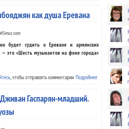
нчбояджян как душа Еревана
WSmuz.com
но будет судить о Ереване и армянских
я — это «Шесть музыкантов на фоне города»
йтесь
, чтобы отправлять комментарии
Подробнее
о Дживан Гаспа
 Дживан Гаспарян-младший.
уозы