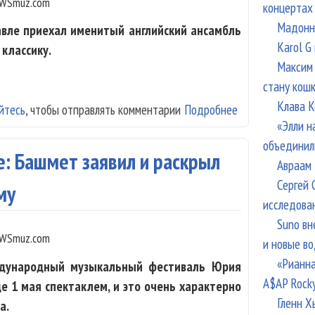
WSmuz.com
концертах
Мадонна
авле приехал именитый английский ансамбль
Karol G
 классику.
Максим 
стану кош
Клава К
йтесь
, чтобы отправлять комментарии
Подробнее
о В России впер
«Элли н
объединил
е: Башмет заявил и раскрыл
Авраам 
Сергей 
му
исследова
Suno вн
WSmuz.com
и новые в
«Рианна
ждународный музыкальный фестиваль Юрия
A$AP Rock
е 1 мая спектаклем, и это очень характерно
Гленн Х
а.