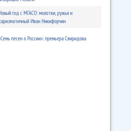
Новый год с МГАСО: молотки, ружья и
харизматичный Иван Никифорчин
«Семь песен о России»: премьера Свиридова
ет и сумрак: закрытие фестиваля Башмета в Сочи