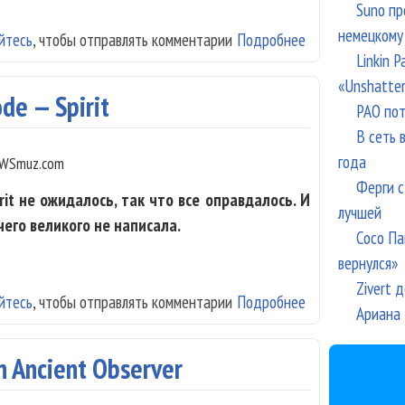
Suno пр
немецкому
йтесь
, чтобы отправлять комментарии
Подробнее
о Брамс-Шуман 
Linkin 
«Unshatte
e — Spirit
РАО пот
В сеть 
года
WSmuz.com
Ферги с
it не ожидалось, так что все оправдалось. И
лучшей
чего великого не написала.
Сосо Па
вернулся»
Zivert 
йтесь
, чтобы отправлять комментарии
Подробнее
о Depeche Mode 
Ариана 
n Ancient Observer