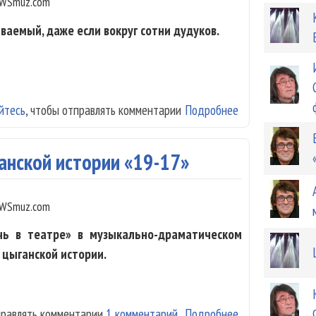
WSmuz.com
ваемый, даже если вокруг сотни дудуков.
йтесь
, чтобы отправлять комментарии
Подробнее
о Дживан Гаспа
анской истории «19-17»
WSmuz.com
чь в театре» в музыкально-драматическом
 цыганской истории.
правлять комментарии
1 комментарий
Подробнее
о «Ромэн» расск