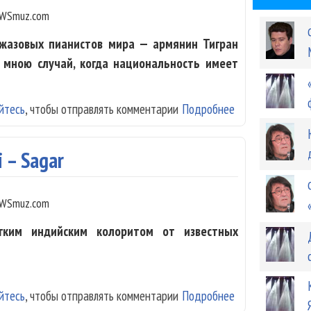
WSmuz.com
джазовых пианистов мира — армянин Тигран
 мною случай, когда национальность имеет
йтесь
, чтобы отправлять комментарии
Подробнее
о Тигран Хамася
i – Sagar
WSmuz.com
гким индийским колоритом от известных
йтесь
, чтобы отправлять комментарии
Подробнее
о Zaindiveli – Sa