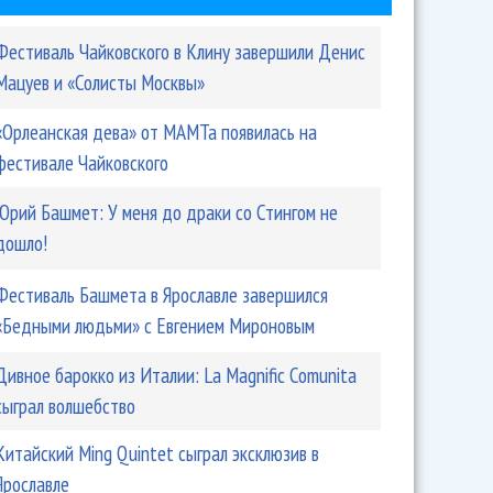
Фестиваль Чайковского в Клину завершили Денис
Мацуев и «Солисты Москвы»
«Орлеанская дева» от МАМТа появилась на
фестивале Чайковского
н - An Ancient Observer
Юрий Башмет: У меня до драки со Стингом не
дошло!
Фестиваль Башмета в Ярославле завершился
«Бедными людьми» с Евгением Мироновым
Дивное барокко из Италии: La Magnific Comunita
сыграл волшебство
Китайский Ming Quintet сыграл эксклюзив в
gar
Ярославле