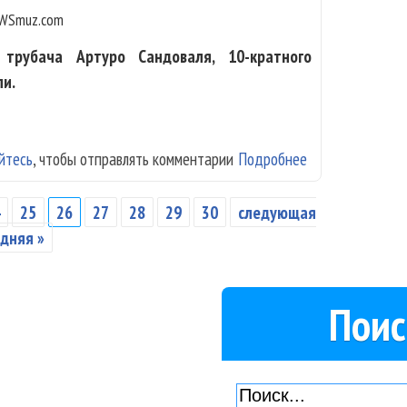
WSmuz.com
 трубача Артуро Сандоваля, 10-кратного
ли.
йтесь
, чтобы отправлять комментарии
Подробнее
о Артуро Сандо
4
25
26
27
28
29
30
следующая
дняя »
Поис