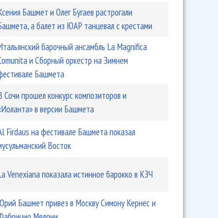
Ксения Башмет и Олег Бугаев растрогали
Башмета, а балет из ЮАР танцевал с крестами
Итальянский барочный ансамбль La Magnifica
Comunita и Сборный оркестр на Зимнем
фестивале Башмета
рян-старший и Дживан Гаспарян-младший. Виртуозы
В Сочи прошел конкурс композиторов и
«Иоланта» в версии Башмета
Аl Firdaus на фестивале Башмета показал
мусульманский Восток
La Venexiana показала истинное барокко в КЗЧ
Юрий Башмет привез в Москву Симону Кернес и
Фабрицио Мелони
азал о цыганской истории «19-17»