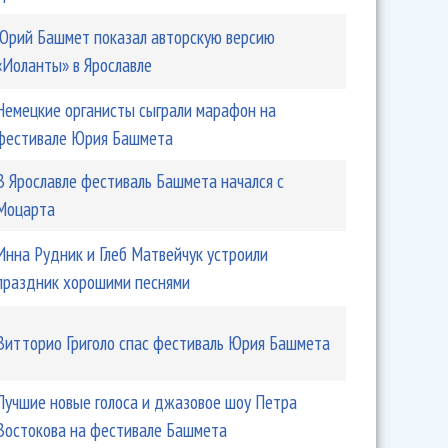
Юрий Башмет показал авторскую версию
«Иоланты» в Ярославле
Немецкие органисты сыграли марафон на
фестивале Юрия Башмета
В Ярославле фестиваль Башмета начался с
Моцарта
Инна Рудник и Глеб Матвейчук устроили
рян и Арто Тунчбояджян как душа Еревана
праздник хорошими песнями
Витторио Григоло спас фестиваль Юрия Башмета
Лучшие новые голоса и джазовое шоу Петра
Востокова на фестивале Башмета