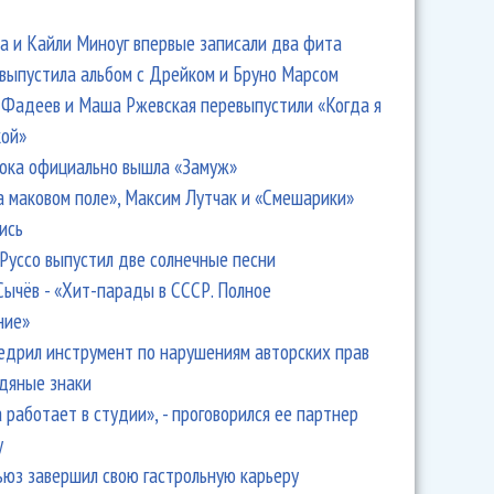
 и Кайли Миноуг впервые записали два фита
 выпустила альбом с Дрейком и Бруно Марсом
Фадеев и Маша Ржевская перевыпустили «Когда я
кой»
ока официально вышла «Замуж»
вые выступил London Brass
а маковом поле», Максим Лутчак и «Смешарики»
ись
Руссо выпустил две солнечные песни
Сычёв - «Хит-парады в СССР. Полное
ние»
едрил инструмент по нарушениям авторских прав
одяные знаки
 работает в студии», - проговорился ее партнер
y
ьюз завершил свою гастрольную карьеру