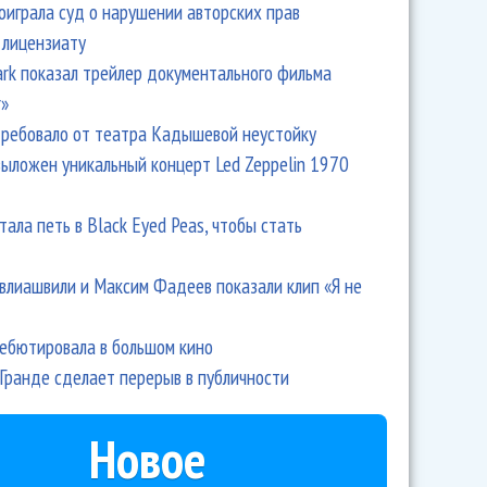
оиграла суд о нарушении авторских прав
 лицензиату
и их окружение: Башмет заявил и раскрыл тему
Park показал трейлер документального фильма
r»
ребовало от театра Кадышевой неустойку
выложен уникальный концерт Led Zeppelin 1970
тала петь в Black Eyed Peas, чтобы стать
влиашвили и Максим Фадеев показали клип «Я не
дебютировала в большом кино
— Spirit
Гранде сделает перерыв в публичности
Новое