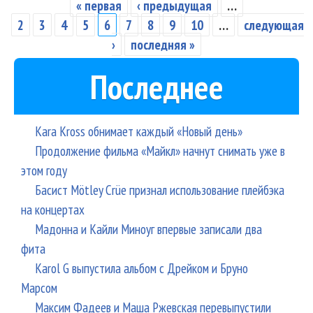
нач
« первая
‹ предыдущая
…
Страницы
мно
2
3
4
5
6
7
8
9
10
…
следующая
сюр
›
последняя »
Последнее
Kara Kross обнимает каждый «Новый день»
Продолжение фильма «Майкл» начнут снимать уже в
этом году
Басист Mötley Crüe признал использование плейбэка
на концертах
Мадонна и Кайли Миноуг впервые записали два
фита
Karol G выпустила альбом с Дрейком и Бруно
Марсом
Максим Фадеев и Маша Ржевская перевыпустили