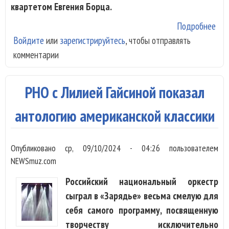
квартетом Евгения Борца.
Подробнее
о
Войдите
или
зарегистрируйтесь
, чтобы отправлять
«Ве
комментарии
Але
Дом
чем
РНО с Лилией Гайсиной показал
пра
антологию американской классики
Опубликовано
ср, 09/10/2024 - 04:26
пользователем
NEWSmuz.com
Российский национальный оркестр
сыграл в «Зарядье» весьма смелую для
себя самого программу, посвященную
творчеству исключительно