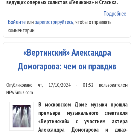
ведущих оперных солистов «Геликона» и Стасика.
Подробнее
о «
Войдите
или
зарегистрируйтесь
, чтобы отправлять
иск
комментарии
пок
бар
Чай
«Вертинский» Александра
с Б
Лил
Домогарова: чем он правдив
Гай
Опубликовано
чт, 17/10/2024 - 01:52
пользователем
NEWSmuz.com
В московском Доме музыки прошла
премьера музыкального спектакля
«Вертинский» с участием актера
Александра Домогарова и джаз-