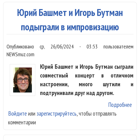
исп
Юрий Башмет и Игорь Бутман
Про
и
подыграли в импровизацию
Чай
Опубликовано
ср, 26/06/2024 - 03:53
пользователем
NEWSmuz.com
Юрий Башмет и Игорь Бутман сыграли
совместный концерт в отличном
настроении, много шутили и
подтрунивали друг над другом.
Подробнее
о Ю
Войдите
или
зарегистрируйтесь
, чтобы отправлять
Баш
комментарии
Иго
под
имп