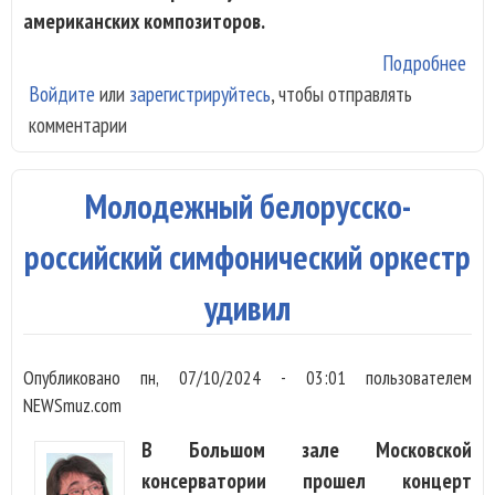
американских композиторов.
Подробнее
о Р
Войдите
или
зарегистрируйтесь
, чтобы отправлять
Лил
комментарии
Гай
пок
ант
Молодежный белорусско-
аме
кла
российский симфонический оркестр
удивил
Опубликовано
пн, 07/10/2024 - 03:01
пользователем
NEWSmuz.com
В Большом зале Московской
консерватории прошел концерт