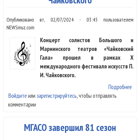
Опубликовано
вт, 02/07/2024 - 03:45
пользователем
NEWSmuz.com
Концерт солистов Большого и
Мариинского театров «Чайковский
Гала» прошел в рамках X
международного фестиваля искусств П.
И. Чайковского.
Подробнее
о С
Войдите
или
зарегистрируйтесь
, чтобы отправлять
Бол
комментарии
Мар
спе
вме
МГАСО завершил 81 сезон
фес
Чай