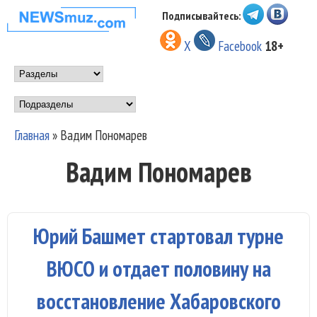
Перейти к основному
Подписывайтесь:
НОВОСТИ
содержанию
X
Facebook
18+
МУЗЫКИ И
Main menu
ШОУ БИЗНЕСА
Подразделы
NEWSMUZ.COM
Главная
»
Вадим Пономарев
Вы здесь
Вадим Пономарев
Юрий Башмет стартовал турне
ВЮСО и отдает половину на
восстановление Хабаровского