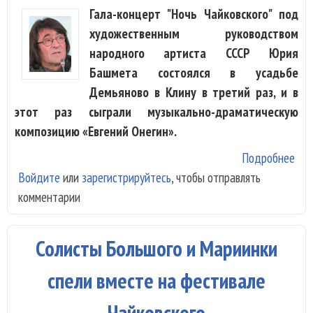
Гала-концерт "Ночь Чайковского" под
художественным руководством
народного артиста СССР Юрия
Башмета состоялся в усадьбе
Демьяново в Клину в третий раз, и в
этот раз сыграли музыкально-драматическую
композицию «Евгений Онегин».
Подробнее
о
Войдите
или
зарегистрируйтесь
, чтобы отправлять
«Ев
комментарии
Оне
Юр
Ба
Солисты Большого и Мариинки
обр
нов
спели вместе на фестивале
гол
Чайковского