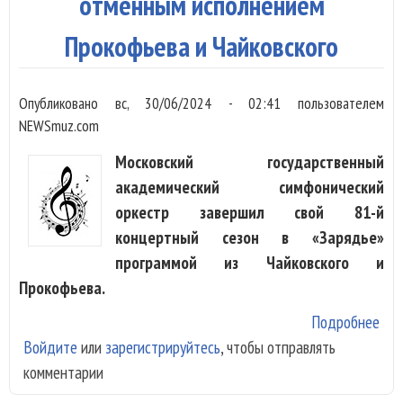
отменным исполнением
Прокофьева и Чайковского
Опубликовано
вс, 30/06/2024 - 02:41
пользователем
NEWSmuz.com
Московский государственный
академический симфонический
оркестр завершил свой 81-й
концертный сезон в «Зарядье»
программой из Чайковского и
Прокофьева.
Подробнее
о М
Войдите
или
зарегистрируйтесь
, чтобы отправлять
зав
комментарии
сез
отм