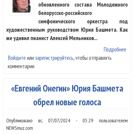
обновленного состава Молодежного
белорусско-российского
симфонического оркестра под
художественным руководством Юрия Башмета. Как
же удивил пианист Алексей Мельников...
Подробнее
о М
Войдите
или
зарегистрируйтесь
, чтобы отправлять
бел
комментарии
рос
сим
орк
«Евгений Онегин» Юрия Башмета
уди
обрел новые голоса
Опубликовано
вс, 07/07/2024 - 05:29
пользователем
NEWSmuz.com