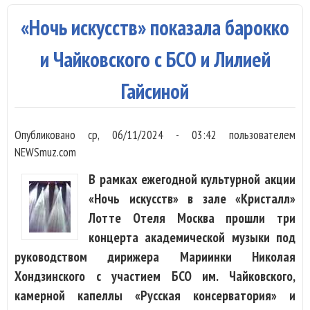
пол
«Ночь искусств» показала барокко
вос
Хаб
и Чайковского с БСО и Лилией
теа
Гайсиной
Опубликовано
ср, 06/11/2024 - 03:42
пользователем
NEWSmuz.com
В рамках ежегодной культурной акции
«Ночь искусств» в зале «Кристалл»
Лотте Отеля Москва прошли три
концерта академической музыки под
руководством дирижера Мариинки Николая
Хондзинского с участием БСО им. Чайковского,
камерной капеллы «Русская консерватория» и