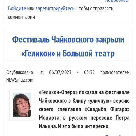
Войдите
или
зарегистрируйтесь
, чтобы отправлять
Зац
комментарии
Чт
вдо
при
Фестиваль Чайковского закрыли
над
обя
«Геликон» и Большой театр
раб
Опубликовано
чт, 06/07/2023 - 05:32
пользователем
NEWSmuz.com
«Геликон-Опера» показал на фестивале
Чайковского в Клину «уличную» версию
своего спектакля «Свадьба Фигаро»
Моцарта в русском переводе Петра
Ильича. И это было интересно.