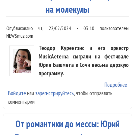
сто
на молекулы
Опубликовано
чт, 22/02/2024 - 03:10
пользователем
NEWSmuz.com
Теодор Курентзис и его оркестр
MusicAeterna сыграли на фестивале
Юрия Башмета в Сочи весьма дерзкую
программу.
Подробнее
о Т
Войдите
или
зарегистрируйтесь
, чтобы отправлять
Кур
комментарии
раз
Рим
Кор
От романтики до мессы: Юрий
Про