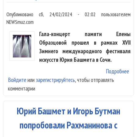
Опубликовано
сб, 24/02/2024 - 02:02
пользователем
NEWSmuz.com
Гала-концерт памяти Елены
Образцовой прошел в рамках XVII
Зимнего международного фестиваля
искусств Юрия Башмета в Сочи.
Подробнее
о М
Войдите
или
зарегистрируйтесь
, чтобы отправлять
пев
комментарии
спе
кон
пам
Юрий Башмет и Игорь Бутман
Еле
Обр
попробовали Рахманинова с
на