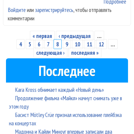
Подробнее
о
Войдите
или
зарегистрируйтесь
, чтобы отправлять
Фес
комментарии
Чай
зак
«Ге
« первая
‹ предыдущая
…
Страницы
Бол
4
5
6
7
8
9
10
11
12
…
теа
следующая ›
последняя »
Последнее
Kara Kross обнимает каждый «Новый день»
Продолжение фильма «Майкл» начнут снимать уже в
этом году
Басист Mötley Crüe признал использование плейбэка
на концертах
Мадонна и Кайли Миноуг впервые записали два