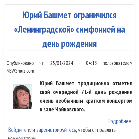
про
атм
Юрий Башмет ограничился
ино
«Ленинградской» симфонией на
день рождения
Опубликовано
чт, 25/01/2024 - 04:13
пользователем
NEWSmuz.com
Юрий Башмет традиционно отметил
свой очередной 71-й день рождения
очень необычным кратким концертом
в зале Чайковского.
Подробнее
о Ю
Войдите
или
зарегистрируйтесь
, чтобы отправлять
огр
комментарии
«Ле