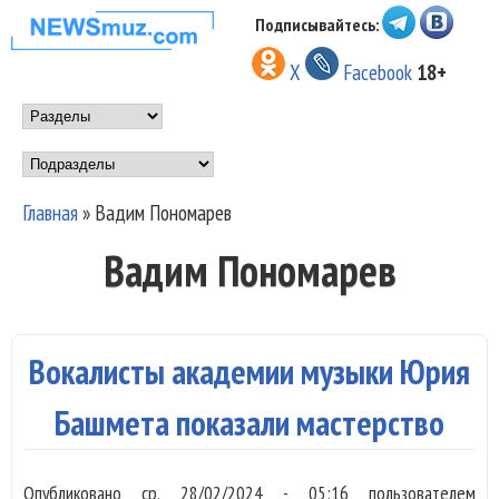
Перейти к основному
Подписывайтесь:
НОВОСТИ
содержанию
X
Facebook
18+
МУЗЫКИ И
Main menu
ШОУ БИЗНЕСА
Подразделы
NEWSMUZ.COM
Главная
»
Вадим Пономарев
Вы здесь
Вадим Пономарев
Вокалисты академии музыки Юрия
Башмета показали мастерство
Опубликовано
ср, 28/02/2024 - 05:16
пользователем