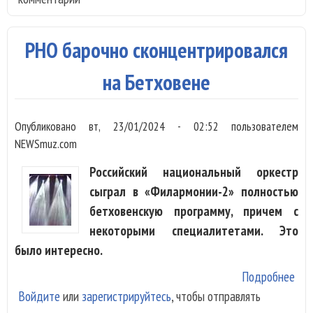
сим
ден
РНО барочно сконцентрировался
на Бетховене
Опубликовано
вт, 23/01/2024 - 02:52
пользователем
NEWSmuz.com
Российский национальный оркестр
сыграл в «Филармонии-2» полностью
бетховенскую программу, причем с
некоторыми специалитетами. Это
было интересно.
Подробнее
о Р
Войдите
или
зарегистрируйтесь
, чтобы отправлять
ско