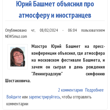
Юрий Башмет объяснил про
зав
фес
атмосферу и иностранцев
в М
Опубликовано
чт, 08/02/2024 - 06:04
пользователем
NEWSmuz.com
Маэстро Юрий Башмет на пресс-
конференции объяснил, где атмосфера
на московском фестивале Башмета, и
зачем он сыграл в день рождения
"Ленинградскую" симфонию
Шостаковича.
2 комментария
Подробнее
о Ю
Войдите
или
зарегистрируйтесь
, чтобы отправлять
Ба
комментарии
объ