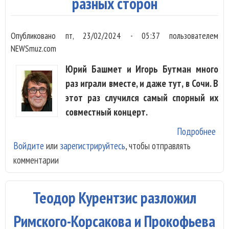
разных сторон
фес
Ба
Опубликовано
пт, 23/02/2024 - 05:37
пользователем
NEWSmuz.com
Юрий Башмет и Игорь Бутман много
раз играли вместе, и даже тут, в Сочи. В
этот раз случился самый спорный их
совместный концерт.
Подробнее
о Ю
Войдите
или
зарегистрируйтесь
, чтобы отправлять
Баш
комментарии
Иго
Бут
поп
Теодор Курентзис разложил
Рах
с р
Римского-Корсакова и Прокофьева