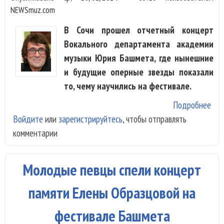
NEWSmuz.com
В Сочи прошел отчетный концерт
Вокального департамента академии
музыки Юрия Башмета, где нынешние
и будущие оперные звезды показали
то, чему научились на фестивале.
Подробнее
о
Войдите
или
зарегистрируйтесь
, чтобы отправлять
Вок
комментарии
ака
муз
Юр
Молодые певцы спели концерт
Ба
пок
памяти Елены Образцовой на
мас
фестивале Башмета