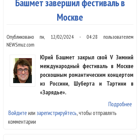
на
Башмет завершил фестиваль в
мол
Москве
Опубликовано
пн, 12/02/2024 - 04:28
пользователем
NEWSmuz.com
Юрий Башмет закрыл свой V Зимний
международный фестиваль в Москве
роскошным романтическим концертом
из Россини, Шуберта и Тартини в
«Зарядье».
Подробнее
о О
Войдите
или
зарегистрируйтесь
, чтобы отправлять
ром
комментарии
до 
Юр
Ба