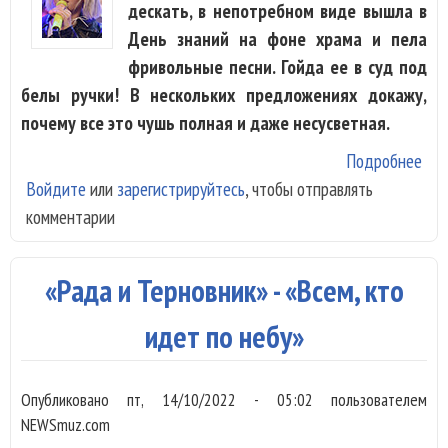
дескать, в непотребном виде вышла в
День знаний на фоне храма и пела
фривольные песни. Гойда ее в суд под
белы ручки! В нескольких предложениях докажу,
почему все это чушь полная и даже несусветная.
Подробнее
о О
Войдите
или
зарегистрируйтесь
, чтобы отправлять
гол
комментарии
куд
или
про
«Рада и Терновник» - «Всем, кто
Кла
Кок
идет по небу»
Опубликовано
пт, 14/10/2022 - 05:02
пользователем
NEWSmuz.com