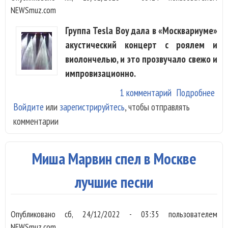
NEWSmuz.com
Группа Tesla Boy дала в «Москвариуме»
акустический концерт с роялем и
виолончелью, и это прозвучало свежо и
импровизационно.
1 комментарий
Подробнее
о T
Войдите
или
зарегистрируйтесь
, чтобы отправлять
сыг
комментарии
роя
вио
Миша Марвин спел в Москве
лучшие песни
Опубликовано
сб, 24/12/2022 - 03:35
пользователем
NEWSmuz.com