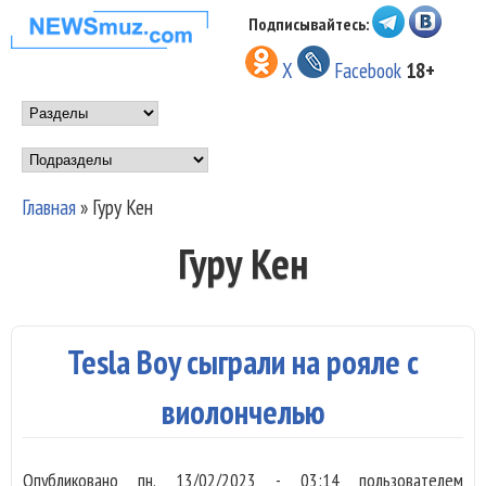
Перейти к основному
Подписывайтесь:
НОВОСТИ
содержанию
X
Facebook
18+
МУЗЫКИ И
Main menu
ШОУ БИЗНЕСА
Подразделы
NEWSMUZ.COM
Главная
»
Гуру Кен
Вы здесь
Гуру Кен
Tesla Boy сыграли на рояле с
виолончелью
Опубликовано
пн, 13/02/2023 - 03:14
пользователем