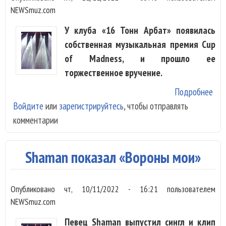
NEWSmuz.com
У клуба «16 Тонн Арбат» появилась
собственная музыкальная премия Cup
of Madness, и прошло ее
торжественное вручение.
Подробнее
о К
Войдите
или
зарегистрируйтесь
, чтобы отправлять
Тон
комментарии
вру
соб
пре
Shaman показал «Вороны мои»
of 
Опубликовано
чт, 10/11/2022 - 16:21
пользователем
NEWSmuz.com
Певец Shaman выпустил сингл и клип