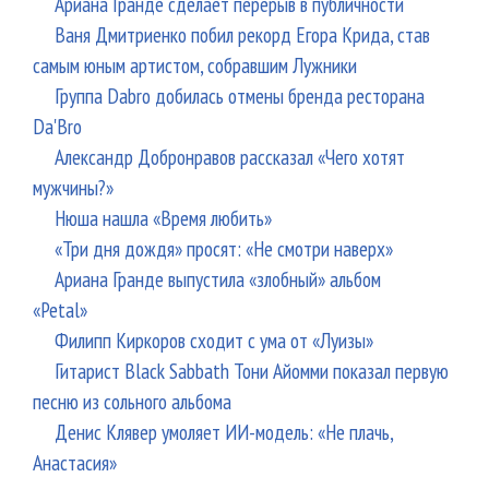
Ариана Гранде сделает перерыв в публичности
Ваня Дмитриенко побил рекорд Егора Крида, став
самым юным артистом, собравшим Лужники
Группа Dabro добилась отмены бренда ресторана
Da'Bro
Александр Добронравов рассказал «Чего хотят
мужчины?»
Нюша нашла «Время любить»
«Три дня дождя» просят: «Не смотри наверх»
Ариана Гранде выпустила «злобный» альбом
«Petal»
Филипп Киркоров сходит с ума от «Луизы»
Гитарист Black Sabbath Тони Айомми показал первую
песню из сольного альбома
Денис Клявер умоляет ИИ-модель: «Не плачь,
Анастасия»