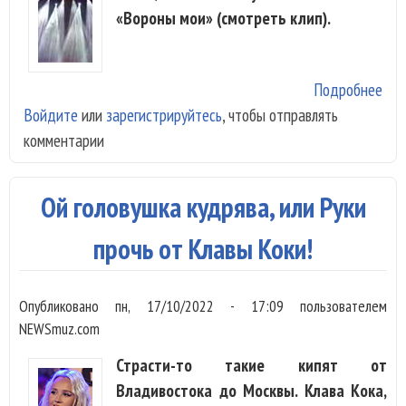
«Вороны мои» (смотреть клип).
Подробнее
о
Войдите
или
зарегистрируйтесь
, чтобы отправлять
Sha
комментарии
пок
«Во
мои
Ой головушка кудрява, или Руки
прочь от Клавы Коки!
Опубликовано
пн, 17/10/2022 - 17:09
пользователем
NEWSmuz.com
Страсти-то такие кипят от
Владивостока до Москвы. Клава Кока,