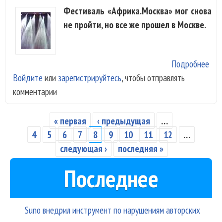
Фестиваль «Африка.Москва» мог снова
не пройти, но все же прошел в Москве.
Подробнее
о
Войдите
или
зарегистрируйтесь
, чтобы отправлять
«Аф
комментарии
пок
виб
дух
« первая
‹ предыдущая
…
Страницы
4
5
6
7
8
9
10
11
12
…
следующая ›
последняя »
Последнее
Suno внедрил инструмент по нарушениям авторских