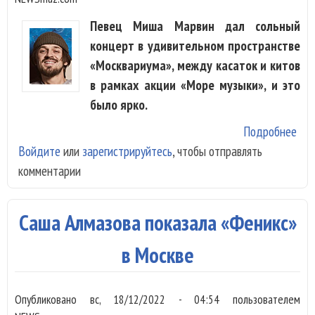
Певец Миша Марвин дал сольный
концерт в удивительном пространстве
«Москвариума», между касаток и китов
в рамках акции «Море музыки», и это
было ярко.
Подробнее
о М
Войдите
или
зарегистрируйтесь
, чтобы отправлять
Мар
комментарии
спе
Мос
луч
Саша Алмазова показала «Феникс»
пес
в Москве
Опубликовано
вс, 18/12/2022 - 04:54
пользователем