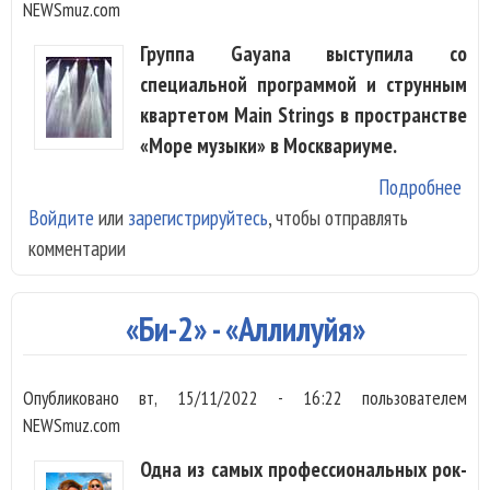
NEWSmuz.com
Группа Gayana выступила со
специальной программой и струнным
квартетом Main Strings в пространстве
«Море музыки» в Москвариуме.
Подробнее
о G
Войдите
или
зарегистрируйтесь
, чтобы отправлять
пок
комментарии
Мос
пес
стр
«Би-2» - «Аллилуйя»
ква
Опубликовано
вт, 15/11/2022 - 16:22
пользователем
NEWSmuz.com
Одна из самых профессиональных рок-