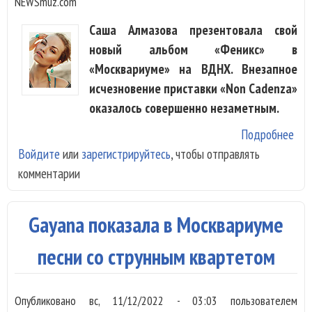
NEWSmuz.com
Саша Алмазова презентовала свой
новый альбом «Феникс» в
«Москвариуме» на ВДНХ. Внезапное
исчезновение приставки «Non Cadenza»
оказалось совершенно незаметным.
Подробнее
о С
Войдите
или
зарегистрируйтесь
, чтобы отправлять
Алм
комментарии
пок
«Фе
в М
Gayana показала в Москвариуме
песни со струнным квартетом
Опубликовано
вс, 11/12/2022 - 03:03
пользователем